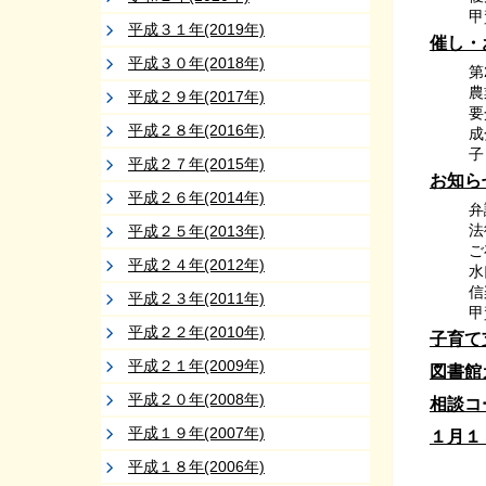
甲
平成３１年(2019年)
催し・
平成３０年(2018年)
第
農
平成２９年(2017年)
要
平成２８年(2016年)
成
子
平成２７年(2015年)
お知ら
平成２６年(2014年)
弁
法
平成２５年(2013年)
ご
平成２４年(2012年)
水
信
平成２３年(2011年)
甲
平成２２年(2010年)
子育て
平成２１年(2009年)
図書館
平成２０年(2008年)
相談コ
平成１９年(2007年)
１月１
平成１８年(2006年)