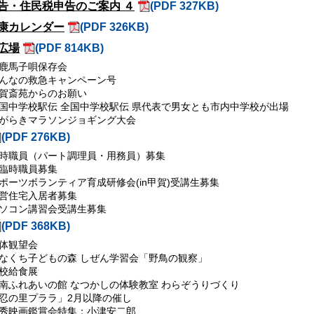
告・住民税申告のご案内 ４
(PDF 327KB)
康カレンダー
(PDF 326KB)
広場
(PDF 814KB)
鹿馬子唄保存会
んなの救急キャンペーン号
賀斎苑からのお願い
国中学校駅伝 全国中学校駅伝 県代表で男女とも市内中学校が出場
がらきマラソンジョギング大会
(PDF 276KB)
時職員（パート調理員・用務員）募集
臨時職員募集
ポーツボランティア育成研修会(in甲賀)受講生募集
営住宅入居者募集
ソコン講習会受講生募集
(PDF 368KB)
体観望会
なくち子どもの森 しぜん学習会「野鳥の観察」
校給食展
南ふれあいの館 なつかしの体験教室 わらぞうりづくり
忍の里プララ」2月以降の催し
秀映画鑑賞会特集：小津安二郎