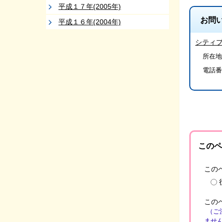
平成１７年(2005年)
お問
平成１６年(2004年)
シティ
所在地
電話番
このペ
この
この
（ご
ませ