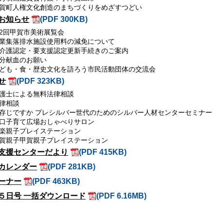
賀町人権文化創造のまちづくりをめざすつどい
お知らせ
(PDF 300KB)
2回甲賀市美術展覧会
業集落排水施設使用料の減免について
介護認定・要支援認定更新手続きのご案内
分献血のお願い
ども・食・歴史文化を語ろう市民活動団体の交流会
せ
(PDF 323KB)
護士による無料法律相談
律相談
存じですか プレシルバー世代のためのシルバー人材センターセミナー
口子育て広場おしゃべりサロン
楽親子プレイステーション
賀親子甲賀親子プレイステーション
支援センターだより
(PDF 415KB)
カレンダー
(PDF 281KB)
ーナー
(PDF 463KB)
５日号 一括ダウンロード
(PDF 6.16MB)