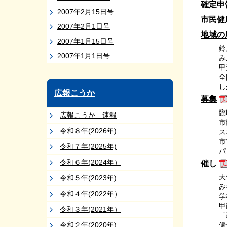
確定申
2007年2月15日号
市民健
2007年2月1日号
地域の
2007年1月15日号
鈴
2007年1月1日号
み
甲
全
し
広報こうか
募集
臨
広報こうか 速報
市
令和８年(2026年)
ス
市
令和７年(2025年)
パ
令和６年(2024年）
催し
天
令和５年(2023年)
み
令和４年(2022年）
学
甲
令和３年(2021年）
「
令和２年(2020年)
優