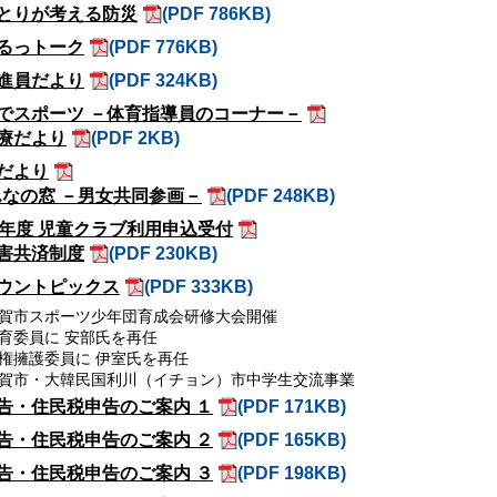
とりが考える防災
(PDF 786KB)
るっトーク
(PDF 776KB)
進員だより
(PDF 324KB)
でスポーツ －体育指導員のコーナー－
療だより
(PDF 2KB)
だより
んなの窓 －男女共同参画－
(PDF 248KB)
9年度 児童クラブ利用申込受付
害共済制度
(PDF 230KB)
ウントピックス
(PDF 333KB)
賀市スポーツ少年団育成会研修大会開催
育委員に 安部氏を再任
権擁護委員に 伊室氏を再任
賀市・大韓民国利川（イチョン）市中学生交流事業
告・住民税申告のご案内 １
(PDF 171KB)
告・住民税申告のご案内 ２
(PDF 165KB)
告・住民税申告のご案内 ３
(PDF 198KB)