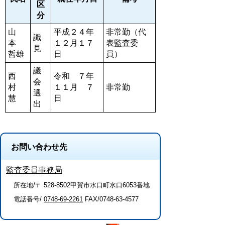
区
分
山
平成２４年
非常勤（代
識
本
１２月１７
表監査委
見
哲雄
日
員）
議
西
令和 ７年
会
村
１１月 ７
非常勤
選
慧
日
出
お問い合わせ先
監査委員事務局
所在地/〒 528-8502甲賀市水口町水口6053番地
電話番号/
0748-69-2261
FAX/0748-63-4577