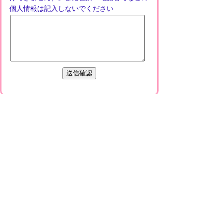
個人情報は記入しないでください
プライバシーポリシー
免責事項・著作権
リンクについて
このサイトの使い方
このサイトの考え方
甲賀市役所
〒528-8502
甲賀市水口町水口6053番地
TEL
0748-65-0650
FAX 0748-63-4086
市役所などの一般的な業務時間は9時～16時
45分です。（土・日曜日、祝日および12月