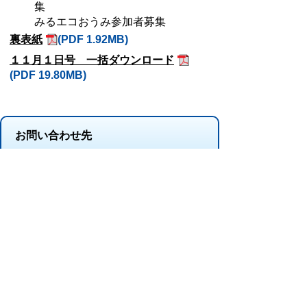
集
みるエコおうみ参加者募集
裏表紙
(PDF 1.92MB)
１１月１日号 一括ダウンロード
(PDF 19.80MB)
お問い合わせ先
シティプロモーション推進課
所在地/〒 528-8502滋賀県甲賀市水口町水口6053
番地
電話番号/
0748-69-2105
FAX/0748-63-4619