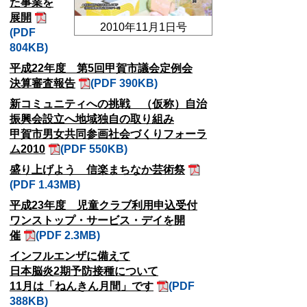
た事業を
展開
2010年11月1日号
(PDF
804KB)
平成22年度 第5回甲賀市議会定例会
決算審査報告
(PDF 390KB)
新コミュニティへの挑戦 （仮称）自治
振興会設立へ地域独自の取り組み
甲賀市男女共同参画社会づくりフォーラ
ム2010
(PDF 550KB)
盛り上げよう 信楽まちなか芸術祭
(PDF 1.43MB)
平成23年度 児童クラブ利用申込受付
ワンストップ・サービス・デイを開
催
(PDF 2.3MB)
インフルエンザに備えて
日本脳炎2期予防接種について
11月は「ねんきん月間」です
(PDF
388KB)