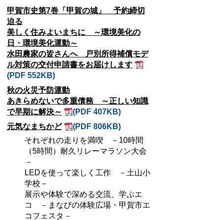
甲賀市史第7巻「甲賀の城」 予約締切
迫る
美しく住みよいまちに ～環境美化の
日・環境美化運動～
水田農家の皆さんへ 戸別所得補償モデ
ル対策の交付申請書をお届けします
(PDF 552KB)
秋の火災予防運動
あきらめないで多重債務 ～正しい知識
で早期に解決～
(PDF 407KB)
元気なまちかど
(PDF 806KB)
それぞれの走りを満喫 －10時間
（5時間）耐久リレーマラソン大会
－
LEDを使って楽しく工作 －土山小
学校－
展示や体験で深める交流、学ぶエ
コ －まなびの体験広場・甲賀市エ
コフェスタ－