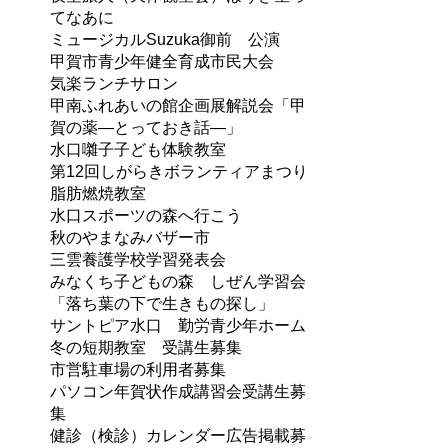
てなあに
ミュージカルSuzuka御前 公演
甲賀市青少年健全育成市民大会
気楽ランチサロン
甲南ふれあいの館企画展解説会「甲
賀の薬―とっておき話―」
水口囃子子ども体験教室
第12回しがらきボランティアまつり
脂肪燃焼教室
水口スポーツの森へ行こう
秋のやまなみバザー市
三雲養護学校学習発表会
みなくち子どもの森 しぜん学習会
「落ち葉の下で生きもの探し」
サントピア水口 勤労青少年ホーム
冬の短期教室 受講生募集
市営駐車場の利用者募集
パソコン年賀状作成講習会受講生募
集
健診（検診）カレンダー広告掲載募