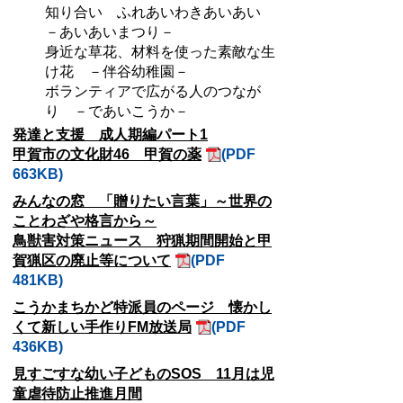
知り合い ふれあいわきあいあい
－あいあいまつり－
身近な草花、材料を使った素敵な生
け花 －伴谷幼稚園－
ボランティアで広がる人のつなが
り －であいこうか－
発達と支援 成人期編パート1
甲賀市の文化財46 甲賀の薬
(PDF
663KB)
みんなの窓 「贈りたい言葉」～世界の
ことわざや格言から～
鳥獣害対策ニュース 狩猟期間開始と甲
賀猟区の廃止等について
(PDF
481KB)
こうかまちかど特派員のページ 懐かし
くて新しい手作りFM放送局
(PDF
436KB)
見すごすな幼い子どものSOS 11月は児
童虐待防止推進月間