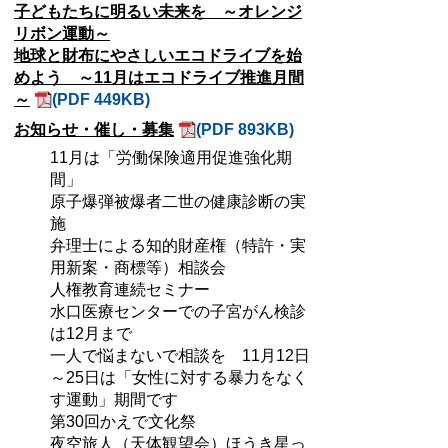
子どもたちに明るい未来を ～オレンジ
リボン運動～
地球と財布にやさしいエコドライブを始
めよう ～11月はエコドライブ推進月間
～
(PDF 449KB)
お知らせ・催し・募集
(PDF 893KB)
11月は「労働保険適用促進強化期
間」
原子爆弾被爆者二世の健康診断の実
施
弁理士による知的財産権（特許・実
用新案・商標等）相談会
人権教育連続セミナー
水口医療センターでの子宮がん検診
は12月まで
一人で悩まないで相談を 11月12日
～25日は「女性に対する暴力をなく
す運動」期間です
第30回かえで文化祭
夜空旅人（天体観望会）ほうき星っ