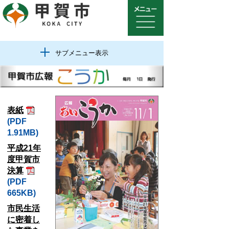
サブメニュー表示
表紙
(PDF
1.91MB)
平成21年
度甲賀市
決算
(PDF
665KB)
市民生活
に密着し