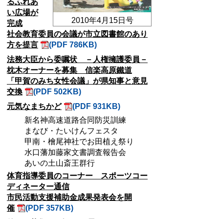
るふれあ
い広場が
2010年4月15日号
完成
社会教育委員の会議が市立図書館のあり
方を提言
(PDF 786KB)
法務大臣から委嘱状 －人権擁護委員－
枕木オーナーを募集 信楽高原鐵道
「甲賀のみち女性会議」が県知事と意見
交換
(PDF 502KB)
元気なまちかど
(PDF 931KB)
新名神高速道路合同防災訓練
まなび・たいけんフェスタ
甲南・檜尾神社でお田植え祭り
水口藩加藤家文書調査報告会
あいの土山斎王群行
体育指導委員のコーナー スポーツコー
ディネーター通信
市民活動支援補助金成果発表会を開
催
(PDF 357KB)