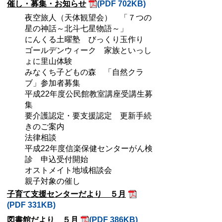
催し・募集・お知らせ
(PDF 702KB)
夜空旅人（天体観望会） 「７つの
星の神話～北斗七星物語～」
にんくる土曜塾 びっくり玉作り
ゴールデンウィーク 家族といっし
ょに里山体験
みなくち子どもの森 「自然クラ
ブ」参加者募集
平成22年度公民館教室講座受講生募
集
要介護認定・要支援認定 更新手続
きのご案内
法律相談
平成22年度信楽保健センターがん検
診 申込受付開始
オストメイト地域相談会
親子対象の催し
子育て支援センターだより ５月
(PDF 331KB)
図書館だより ５月
(PDF 386KB)