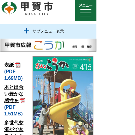
サブメニュー表示
表紙
(PDF
1.69MB)
本と出合
い豊かな
感性を
(PDF
1.51MB)
多世代交
流ができ