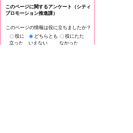
このページに関するアンケート（シティ
プロモーション推進課）
このページの情報は役に立ちましたか？
役に
どちらとも
役にたた
立った
いえない
なかった
このページに関してご意見がありました
らご記入ください。
（ご注意）回答が必要なお問い合わせは，直
接このページの「お問い合わせ先」（ページ
作成部署）へお願いします（こちらではお受
けできません）。また住所・電話番号などの
個人情報は記入しないでください