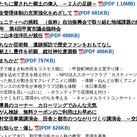
たちに愛された郷土の偉人 ～２人の足跡～
(PDF 1.10MB)
全管理体制の充実強化をめざして
(PDF 681KB)
ュニティへの挑戦 （仮称）自治振興会で取り組む地域課題の
2年 第4回甲賀市議会臨時会
に山本佳洋氏が就任
(PDF 498KB)
ちなか芸術祭 遺跡探訪で歴史ファンをおもてなし
献上し豊作を祈願 総社神社麦酒祭
(PDF 486KB)
まちかど
(PDF 797KB)
子で種まき転作田をコスモス畑に －甲賀町神区水土里守り隊－
謝を込めて芝生を植え付け －NPO法人スポーツクラブ「カスティー
った粘土が動き出すクレイアニメに感動 －体験・ねんどが動くアニメ
ランスの大学生が来校クラブ活動も体験 －水口東高校－
の玄関を花いっぱいに －ボランティアで花壇植え付け－
うそくを灯し環境やいのちを考える －キャンドルライトコンサート－
導員のコーナー カローリングでみんな元気
がん検診 無料クーポンのご利用はお早めに
村交流事業講演会 田舎と都市のつながりづくり講演会 ～交
お知らせ・催し
(PDF 626KB)
ントピア水口 勤労青少年ホーム秋の教室 受講生募集