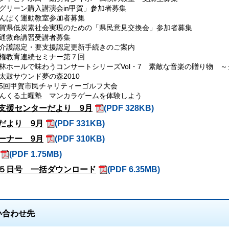
グリーン購入講演会in甲賀」参加者募集
んぱく運動教室参加者募集
賀県低炭素社会実現のための「県民意見交換会」参加者募集
通救命講習受講者募集
介護認定・要支援認定更新手続きのご案内
権教育連続セミナー第７回
林ホールで味わうコンサートシリーズVol・7 素敵な音楽の贈り物 
太鼓サウンド夢の森2010
5回甲賀市民チャリティーゴルフ大会
んくる土曜塾 マンカラゲームを体験しよう
支援センターだより 9月
(PDF 328KB)
だより 9月
(PDF 331KB)
ーナー 9月
(PDF 310KB)
(PDF 1.75MB)
５日号 一括ダウンロード
(PDF 6.35MB)
い合わせ先