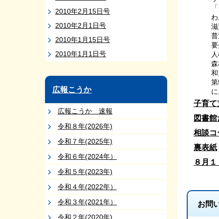
「
2010年2月15日号
わ
2010年2月1日号
滋
普
2010年1月15日号
要
2010年1月1日号
人
森
和
第
広報こうか
に
子育て
広報こうか 速報
図書館
令和８年(2026年)
相談コ
令和７年(2025年)
裏表紙
令和６年(2024年）
８月１
令和５年(2023年)
令和４年(2022年）
令和３年(2021年）
お問
令和２年(2020年)