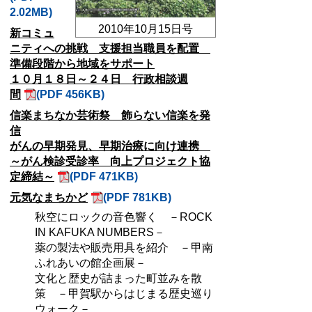
2.02MB)
2010年10月15日号
新コミュ
ニティへの挑戦 支援担当職員を配置
準備段階から地域をサポート
１０月１８日～２４日 行政相談週
間
(PDF 456KB)
信楽まちなか芸術祭 飾らない信楽を発
信
がんの早期発見、早期治療に向け連携
～がん検診受診率 向上プロジェクト協
定締結～
(PDF 471KB)
元気なまちかど
(PDF 781KB)
秋空にロックの音色響く －ROCK
IN KAFUKA NUMBERS－
薬の製法や販売用具を紹介 －甲南
ふれあいの館企画展－
文化と歴史が詰まった町並みを散
策 －甲賀駅からはじまる歴史巡り
ウォーク－