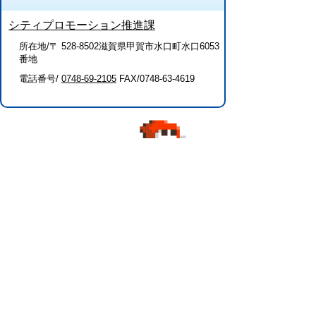
シティプロモーション推進課
所在地/〒 528-8502滋賀県甲賀市水口町水口6053
番地
電話番号/
0748-69-2105
FAX/0748-63-4619
このページに関するアンケート（シティ
プロモーション推進課）
このページの情報は役に立ちましたか？
役に
どちらとも
役にたた
立った
いえない
なかった
このページに関してご意見がありました