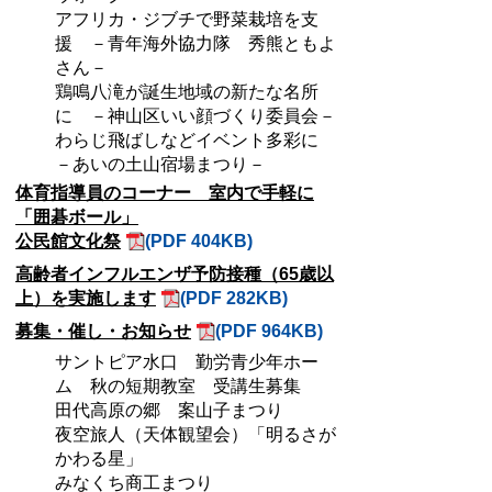
アフリカ・ジブチで野菜栽培を支
援 －青年海外協力隊 秀熊ともよ
さん－
鶏鳴八滝が誕生地域の新たな名所
に －神山区いい顔づくり委員会－
わらじ飛ばしなどイベント多彩に
－あいの土山宿場まつり－
体育指導員のコーナー 室内で手軽に
「囲碁ボール」
公民館文化祭
(PDF 404KB)
高齢者インフルエンザ予防接種（65歳以
上）を実施します
(PDF 282KB)
募集・催し・お知らせ
(PDF 964KB)
サントピア水口 勤労青少年ホー
ム 秋の短期教室 受講生募集
田代高原の郷 案山子まつり
夜空旅人（天体観望会）「明るさが
かわる星」
みなくち商工まつり