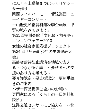
にんくる土曜塾まつぼっくりでシー
サー作り
関西フィルハーモニー管弦楽団ニュ
ーイヤーコンサート
土山歴史民俗資料館秋季企画展「甲
賀の城をみてみよう」
第35回宇川会館「文化祭・前夜祭」
ニンニンフェアー2010
女性の社会参画応援プロジェクト
第24 回「甲南町少年の主張発表大
会」
高齢者虐待防止講演会地域で支え
る・つながる介護 ～介護者への支
援のあり方を考える～
要介護認定・要支援認定 更新手続
きのご案内
バザー商品提供ご協力のお願い
専門家による「くらしの一日無料相
談所」
道路交通センサスにご協力を ～快