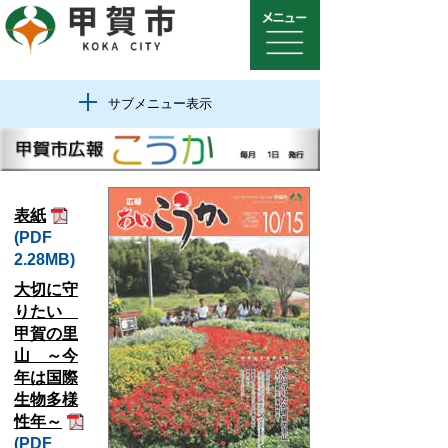
サブメニュー表示
表紙
(PDF
2.28MB)
大切に守
りたい
甲賀の里
山 ～今
年は国際
生物多様
性年～
(PDF