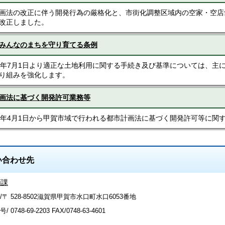
画法の改正に伴う開発行為の厳格化と、市街化調整区域内の空家・空店
改正しました。
みんなのまちを守り育てる条例
0年7月1日より適正な土地利用に関する手続き及び基準については、主
り組みを強化します。
画法に基づく開発許可業務等
0年4月1日から甲賀市域で行われる都市計画法に基づく開発許可等に関
い合わせ先
画課
/〒 528-8502滋賀県甲賀市水口町水口6053番地
号/
0748-69-2203
FAX/0748-63-4601