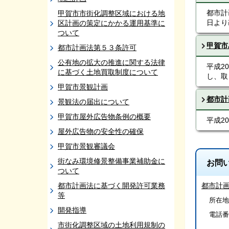
都市計
甲賀市市街化調整区域における地
日より
区計画の策定にかかる運用基準に
ついて
甲賀市
都市計画法第５３条許可
公有地の拡大の推進に関する法律
平成2
に基づく土地買取制度について
し、取
甲賀市景観計画
都市計
景観法の届出について
甲賀市屋外広告物条例の概要
平成2
屋外広告物の安全性の確保
甲賀市景観審議会
街なみ環境修景整備事業補助金に
お問
ついて
都市計画法に基づく開発許可業務
都市計
等
所在地
開発指導
電話番
市街化調整区域の土地利用規制の