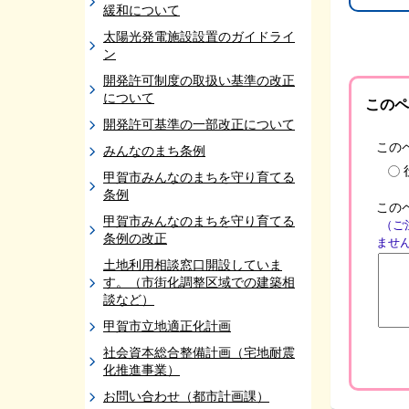
緩和について
太陽光発電施設設置のガイドライ
ン
開発許可制度の取扱い基準の改正
について
このペ
開発許可基準の一部改正について
この
みんなのまち条例
甲賀市みんなのまちを守り育てる
条例
この
甲賀市みんなのまちを守り育てる
（ご
条例の改正
ませ
土地利用相談窓口開設していま
す。（市街化調整区域での建築相
談など）
甲賀市立地適正化計画
社会資本総合整備計画（宅地耐震
化推進事業）
お問い合わせ（都市計画課）