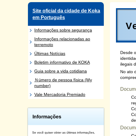
Site oficial da cidade de Koka
em Português
V
Informações sobre segurança
Informações relacionadas ao
terremoto
Desde o
Últimas Notícias
identid
Boletim informativo de KOKA
ilegais
Guia sobre a vida cotidiana
No ato 
compree
Ｎúmero de pessoa física (My
number)
Docume
Vale Mercadoria Premiado
Co
re
Co
Co
Informações
de
Docume
Se você quiser obter as últimas informações,
Ca