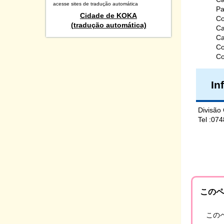
acesse sites de tradução automática
Pa
Cidade de KOKA
Co
(tradução automática)
Ca
Ca
Co
Co
In
Divisão
Tel :07
このペ
この