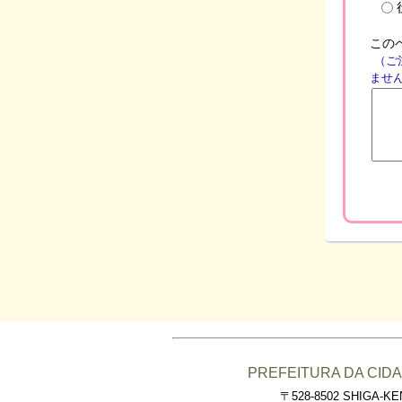
この
（ご
ませ
PREFEITURA DA CIDA
〒528-8502 SHIGA-KEN