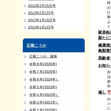
時
2012年2月15日号
お
ひ
2012年2月1日号
春
2012年1月15日号
よ
ミ
2012年1月1日号
家具転
新たに
健康推
広報こうか
鳥獣害
広報こうか 速報
高齢者
令和８年(2026年)
お知ら
令和７年(2025年)
赤
法
令和６年(2024年）
再
学
令和５年(2023年)
催し
令和４年(2022年）
み
令和３年(2021年）
☆
に
令和２年(2020年)