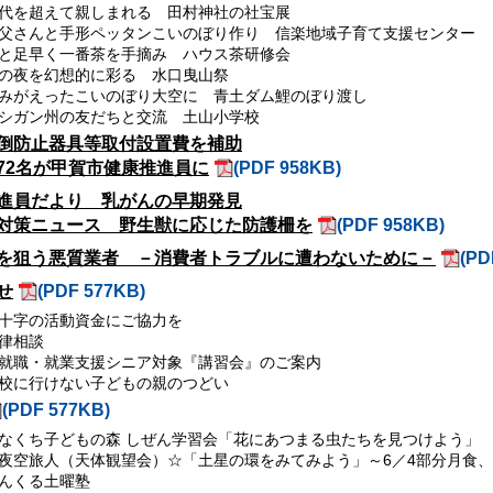
代を超えて親しまれる 田村神社の社宝展
父さんと手形ペッタンこいのぼり作り 信楽地域子育て支援センター
と足早く一番茶を手摘み ハウス茶研修会
の夜を幻想的に彩る 水口曳山祭
みがえったこいのぼり大空に 青土ダム鯉のぼり渡し
シガン州の友だちと交流 土山小学校
倒防止器具等取付設置費を補助
72名が甲賀市健康推進員に
(PDF 958KB)
進員だより 乳がんの早期発見
対策ニュース 野生獣に応じた防護柵を
(PDF 958KB)
を狙う悪質業者 －消費者トラブルに遭わないために－
(PD
せ
(PDF 577KB)
十字の活動資金にご協力を
律相談
就職・就業支援シニア対象『講習会』のご案内
校に行けない子どもの親のつどい
(PDF 577KB)
なくち子どもの森 しぜん学習会「花にあつまる虫たちを見つけよう」
夜空旅人（天体観望会）☆「土星の環をみてみよう」～6／4部分月食、
んくる土曜塾