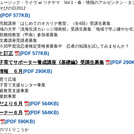
ュージック・ライヴ at ツチヤマ Vol.1・春：情熱のアルゼンチン・タ
そびの日2012
(PDF 577KB)
民館講座「はじめてのオカリナ教室」（全4回）受講生募集
域の大学『淡海生涯カレッジ湖南校』受講生募集「地域で学ぶ健やか生
肪燃焼教室（甲南）参加者募集
文書講座受講者募集
５回甲賀流忍者検定受検者募集中 忍者の知識を試してみませんか？
と訂正
(PDF 577KB)
子育てサポーター養成講座《基礎編》受講生募集
(PDF 290
情報 ６月
(PDF 290KB)
育て広場
子育て支援センター事業
庭教育支援事業
童館事業
だより６月
(PDF 564KB)
ーナー６月
(PDF 564KB)
(PDF 590KB)
のづくりこうか