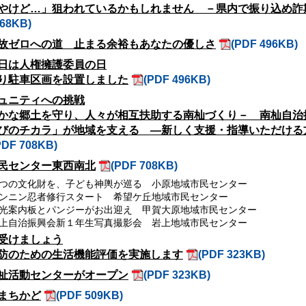
やけど…」狙われているかもしれません －県内で振り込め詐
568KB)
故ゼロへの道 止まる余裕もあなたの優しさ
(PDF 496KB)
日は人権擁護委員の日
り駐車区画を設置しました
(PDF 496KB)
ュニティへの挑戦
かな郷土を守り、人々が相互扶助する南杣づくり－ 南杣自治
びのチカラ」が地域を支える ―新しく支援・指導いただける
PDF 708KB)
民センター東西南北
(PDF 708KB)
つの文化財を、子ども神輿が巡る 小原地域市民センター
ンニン忍者修行スタート 希望ケ丘地域市民センター
光案内板とパンジーがお出迎え 甲賀大原地域市民センター
上自治振興会新１年生写真撮影会 岩上地域市民センター
受けましょう
防のための生活機能評価を実施します
(PDF 323KB)
祉活動センターがオープン
(PDF 323KB)
まちかど
(PDF 509KB)