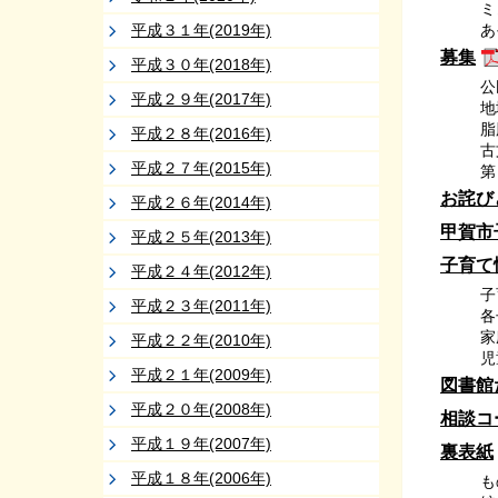
ミ
平成３１年(2019年)
あ
募集
平成３０年(2018年)
公
平成２９年(2017年)
地
脂
平成２８年(2016年)
古
平成２７年(2015年)
第
お詫び
平成２６年(2014年)
甲賀市
平成２５年(2013年)
子育て
平成２４年(2012年)
子
平成２３年(2011年)
各
家
平成２２年(2010年)
児
平成２１年(2009年)
図書館
平成２０年(2008年)
相談コ
平成１９年(2007年)
裏表紙
平成１８年(2006年)
も