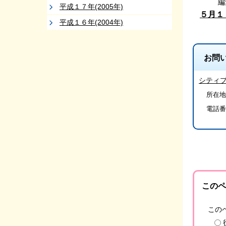
編
平成１７年(2005年)
５月１
平成１６年(2004年)
お問
シティ
所在地
電話番
このペ
この