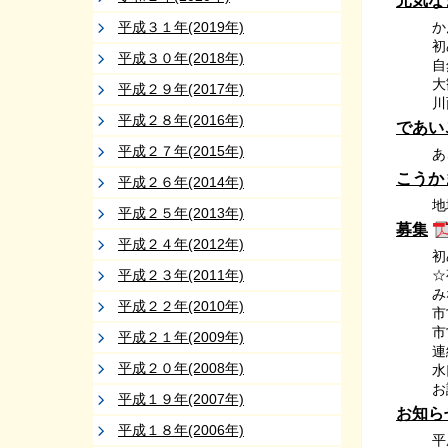
元気な
平成３１年(2019年)
か
初
平成３０年(2018年)
自
大
平成２９年(2017年)
川
平成２８年(2016年)
であい
平成２７年(2015年)
あ
こうか
平成２６年(2014年)
地
平成２５年(2013年)
募集
平成２４年(2012年)
初
平成２３年(2011年)
☆
み
平成２２年(2010年)
市
市
平成２１年(2009年)
連
平成２０年(2008年)
水
お
平成１９年(2007年)
お知ら
平成１８年(2006年)
平