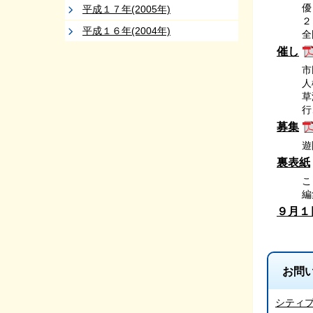
優
平成１７年(2005年)
２
平成１６年(2004年)
全
催し
市
人
草
行
募集
遊
裏表紙
こ
編
９月１
お問
シティ