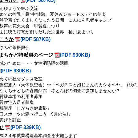
まちかど
(PDF 587KB)
んぴょうで結ぶ交流
めての搾乳・乗“牛”体験 夏休みショートステイIN信楽
然学習でたくましくなった５日間 にんにん忍者キャンプ
歓声の花火大会 甲賀夏まつり
面に映る灯篭が創りだした別世界 杣川夏まつり
こうか
(PDF 587KB)
さみや茶振興会
まちかど特派員のページ
(PDF 930KB)
域のために・・・女性消防隊の活躍
(PDF 930KB)
めての社交ダンス教室
夜空旅人（天体観望会）☆「ペガススと娘じまんのカシオペヤ」（秋の
なくち子どもの森自然館 赤とんぼの調査に参加しませんか？
営駐車場の利用者募集
営住宅入居者募集
続講座「しがらき健康塾」
口スポーツの森へ行こう 9月の催し
詫びと訂正
せ
(PDF 339KB)
成２４年就業構造基本調査を実施します