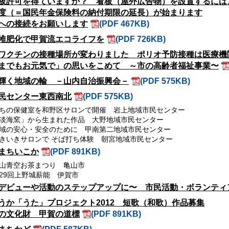
板許可を得ていますか？ 看板（屋外広告物）を設置するには
度（＝国民年金保険料の納付期限の延長）が始まります
への接続をお願いします
(PDF 467KB)
堆肥化で甲賀流エコライフを
(PDF 726KB)
ワクチンの接種場所が変わりました ポリオ予防接種は医療機
までもお元気で」の思いをこめて ～市の高齢者福祉事業〜
輝く地域の輪 －山内自治振興会－
(PDF 575KB)
民センター東西南北
(PDF 575KB)
ちの保健室を和野区サロンで開催 岩上地域市民センター
淡海窯」から生まれた作品 大野地域市民センター
域の安心・安全のために 甲南第二地域市民センター
きいきサロンで そば打ち体験 朝宮地域市民センター
まちいこか
(PDF 891KB)
山青空お茶まつり 亀山市
29回上野城薪能 伊賀市
デビューや活動のステップアップに〜 市民活動・ボランティ
うか「うた」プロジェクト2012 短歌（和歌）作品募集
の文化財 甲賀の道標
(PDF 891KB)