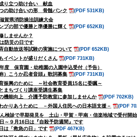
成り立つ助け合い 献血
つの助け合いの形 骨髄バンク
(PDF 531KB)
回滋賀県消防操法訓練大会
ンプの部で優勝と準優勝に輝く
(PDF 652KB)
修しませんか？
日は防災の日です
斉自動放送等試験の実施について
(PDF 652KB)
もイベントが盛りだくさん
(PDF 731KB)
5年度 保育園・幼稚園の入園申込受付（予告）
称）こうか忍者音頭』歌詞募集
(PDF 731KB)
育振興のために ～社会教育委員15名に委嘱～
とまちづくり講座受講生募集
の機能向上 介護予防教室に参加しませんか
(PDF 702KB)
わかりあうために －外国人住民への日本語支援－
(PDF 7
がん検診で早期発見を 土山・甲賀・甲南・信楽地域で受付開始
0日～９月16日は『自殺予防週間』です
日は「救急の日」です
(PDF 467KB)