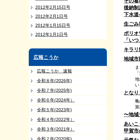
その看
2012年2月15日号
後納制
下水道
2012年2月1日号
生ごみ
2012年1月15日号
ポリオ
2012年1月1日号
「いつ
キラリ
広報こうか
地域市
ま
広報こうか 速報
「
地
令和８年(2026年)
い
令和７年(2025年)
となり
令和６年(2024年）
亀
第
令和５年(2023年)
〜地域
令和４年(2022年）
あいこ
令和３年(2021年）
甲賀市
令和２年(2020年)