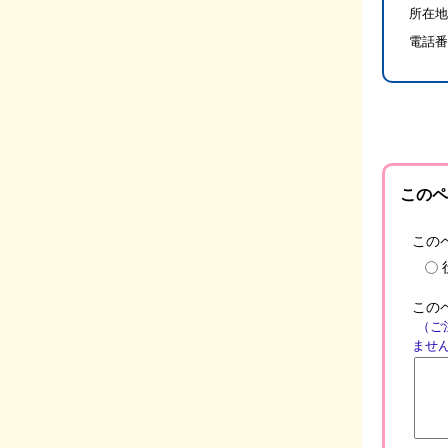
所在地
電話番
このペ
この
この
（ご
ませ