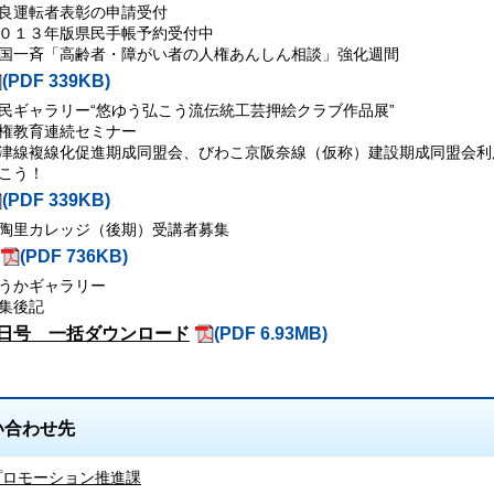
良運転者表彰の申請受付
０１３年版県民手帳予約受付中
国一斉「高齢者・障がい者の人権あんしん相談」強化週間
(PDF 339KB)
民ギャラリー“悠ゆう弘こう流伝統工芸押絵クラブ作品展”
権教育連続セミナー
津線複線化促進期成同盟会、びわこ京阪奈線（仮称）建設期成同盟会利用
こう！
(PDF 339KB)
陶里カレッジ（後期）受講者募集
(PDF 736KB)
うかギャラリー
集後記
日号 一括ダウンロード
(PDF 6.93MB)
い合わせ先
プロモーション推進課