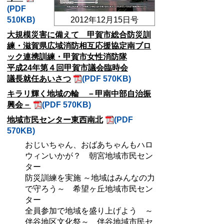
(PDF
510KB)
2012年12月15日号
大規模災害に備えて 甲賀市総合防災訓
練・滋賀県広域消防相互応援協定南ブロ
ック連携訓練・甲賀市女性消防隊
平成24年第４回甲賀市議会臨時会
議長就任あいさつ
(PDF 570KB)
キラリ輝く地域の輪 －甲南中部自治振
興会－
(PDF 570KB)
地域市民センター東西南北
(PDF
570KB)
おじいちゃん、おばあちゃんもハロ
ウィンいかが？ 朝宮地域市民セン
ター
防災訓練を実施 ～地域はみんなの力
で守ろう～ 希望ヶ丘地域市民セン
ター
全員参加で地域を盛り上げよう ～
伴谷地区文化祭～ 伴谷地域市民セ