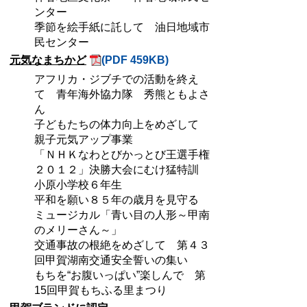
ンター
季節を絵手紙に託して 油日地域市
民センター
元気なまちかど
(PDF 459KB)
アフリカ・ジブチでの活動を終え
て 青年海外協力隊 秀熊ともよさ
ん
子どもたちの体力向上をめざして
親子元気アップ事業
「ＮＨＫなわとびかっとび王選手権
２０１２」決勝大会にむけ猛特訓
小原小学校６年生
平和を願い８５年の歳月を見守る
ミュージカル「青い目の人形～甲南
のメリーさん～」
交通事故の根絶をめざして 第４３
回甲賀湖南交通安全誓いの集い
もちを“お腹いっぱい”楽しんで 第
15回甲賀もちふる里まつり