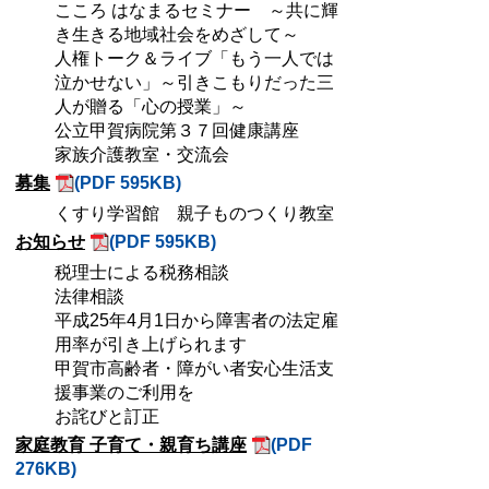
こころ はなまるセミナー ～共に輝
き生きる地域社会をめざして～
人権トーク＆ライブ「もう一人では
泣かせない」～引きこもりだった三
人が贈る「心の授業」～
公立甲賀病院第３７回健康講座
家族介護教室・交流会
募集
(PDF 595KB)
くすり学習館 親子ものつくり教室
お知らせ
(PDF 595KB)
税理士による税務相談
法律相談
平成25年4月1日から障害者の法定雇
用率が引き上げられます
甲賀市高齢者・障がい者安心生活支
援事業のご利用を
お詫びと訂正
家庭教育 子育て・親育ち講座
(PDF
276KB)