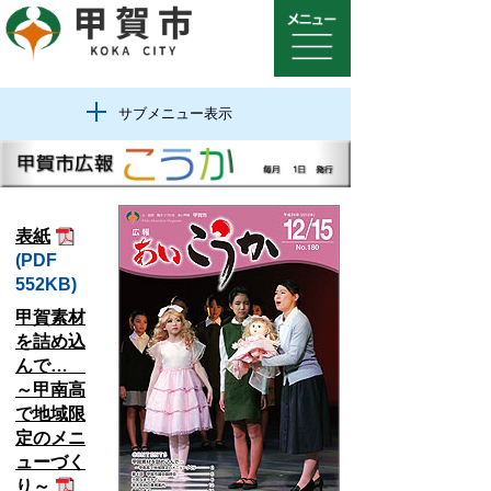
サブメニュー表示
表紙
(PDF
552KB)
甲賀素材
を詰め込
んで…
～甲南高
で地域限
定のメニ
ューづく
り～