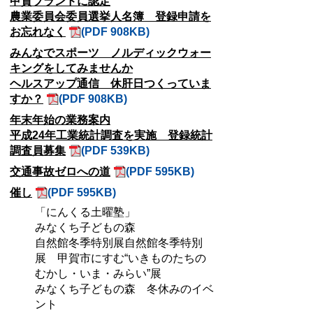
甲賀ブランドに認定
農業委員会委員選挙人名簿 登録申請を
お忘れなく
(PDF 908KB)
みんなでスポーツ ノルディックウォー
キングをしてみませんか
ヘルスアップ通信 休肝日つくっていま
すか？
(PDF 908KB)
年末年始の業務案内
平成24年工業統計調査を実施 登録統計
調査員募集
(PDF 539KB)
交通事故ゼロへの道
(PDF 595KB)
催し
(PDF 595KB)
「にんくる土曜塾」
みなくち子どもの森
自然館冬季特別展自然館冬季特別
展 甲賀市にすむ“いきものたちの
むかし・いま・みらい”展
みなくち子どもの森 冬休みのイベ
ント