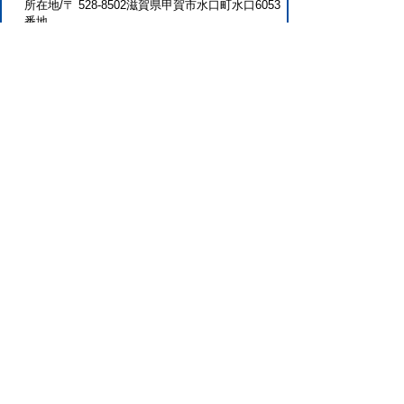
所在地/〒 528-8502滋賀県甲賀市水口町水口6053
番地
電話番号/
0748-69-2105
FAX/0748-63-4619
このページに関するアンケート（シティ
プロモーション推進課）
このページの情報は役に立ちましたか？
役に
どちらとも
役にたた
立った
いえない
なかった
このページに関してご意見がありました
らご記入ください。
（ご注意）回答が必要なお問い合わせは，直
接このページの「お問い合わせ先」（ページ