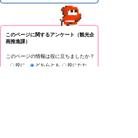
このページに関するアンケート（観光企
画推進課）
このページの情報は役に立ちましたか？
役に
どちらとも
役にたた
立った
いえない
なかった
このページに関してご意見がありました
らご記入ください。
（ご注意）回答が必要なお問い合わせは，直
接このページの「お問い合わせ先」（ページ
作成部署）へお願いします（こちらではお受
けできません）。また住所・電話番号などの
個人情報は記入しないでください