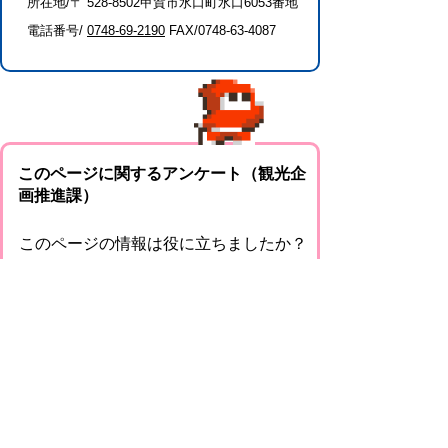
所在地/〒 528-8502甲賀市水口町水口6053番地
電話番号/
0748-69-2190
FAX/0748-63-4087
このページに関するアンケート（観光企
画推進課）
このページの情報は役に立ちましたか？
役に
どちらとも
役にたた
立った
いえない
なかった
このページに関してご意見がありました
らご記入ください。
（ご注意）回答が必要なお問い合わせは，直
接このページの「お問い合わせ先」（ページ
作成部署）へお願いします（こちらではお受