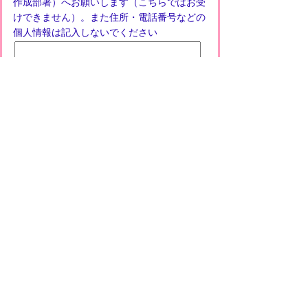
作成部署）へお願いします（こちらではお受
けできません）。また住所・電話番号などの
個人情報は記入しないでください
プライバシーポリシー
免責事項・著作権
リンクについて
このサイトの使い方
このサイトの考え方
甲賀市役所
〒528-8502
甲賀市水口町水口6053番地
TEL
0748-65-0650
FAX 0748-63-4086