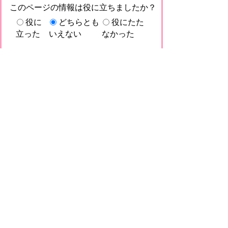
このページの情報は役に立ちましたか？
役に
どちらとも
役にたた
立った
いえない
なかった
このページに関してご意見がありました
らご記入ください。
（ご注意）回答が必要なお問い合わせは，直
接このページの「お問い合わせ先」（ページ
作成部署）へお願いします（こちらではお受
けできません）。また住所・電話番号などの
個人情報は記入しないでください
プライバシーポリシー
免責事項・著作権