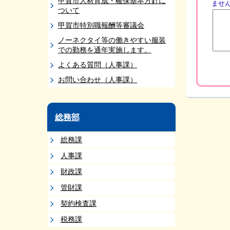
甲賀市人材育成・確保基本方針に
ませ
ついて
甲賀市特別職報酬等審議会
ノーネクタイ等の働きやすい服装
での勤務を通年実施します。
よくある質問（人事課）
お問い合わせ（人事課）
総務部
総務課
人事課
財政課
管財課
契約検査課
税務課