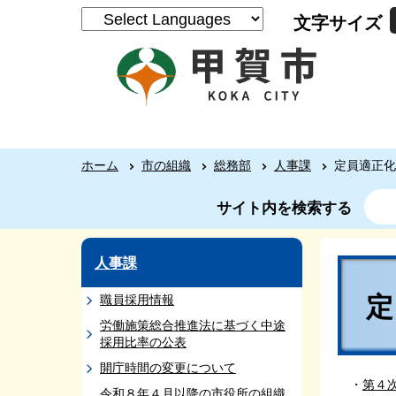
文字サイズ
ホーム
市の組織
総務部
人事課
定員適正化
サイト内を検索する
人事課
職員採用情報
労働施策総合推進法に基づく中途
採用比率の公表
開庁時間の変更について
・
第４
令和８年４月以降の市役所の組織