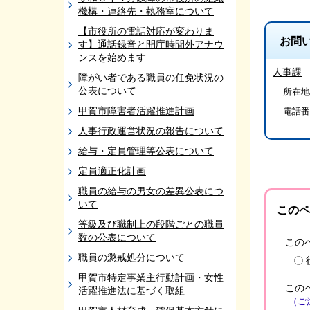
機構・連絡先・執務室について
【市役所の電話対応が変わりま
お問
す】通話録音と開庁時間外アナウ
ンスを始めます
人事課
障がい者である職員の任免状況の
公表について
所在地/
甲賀市障害者活躍推進計画
電話番
人事行政運営状況の報告について
給与・定員管理等公表について
定員適正化計画
職員の給与の男女の差異公表につ
いて
このペ
等級及び職制上の段階ごとの職員
数の公表について
この
職員の懲戒処分について
甲賀市特定事業主行動計画・女性
この
活躍推進法に基づく取組
（ご