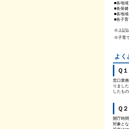
■各地
■各保
■各地
■各子
※上記
※子育
よく
Ｑ１
窓口業務
りました
したもの
Ｑ２
開庁時間
対象とな