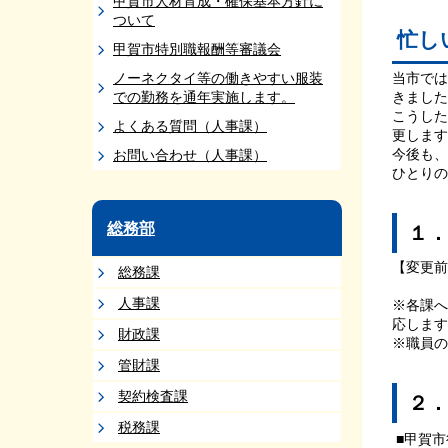
甲賀市人材育成・確保基本方針に
ついて
忙し
甲賀市特別職報酬等審議会
ノーネクタイ等の働きやすい服装
当市では
での勤務を通年実施します。
きました
こうした
よくある質問（人事課）
更します
今後も、
お問い合わせ（人事課）
ひとりの
総務部
１．
【変更前
総務課
人事課
※各課へ
応します
財政課
※職員の
管財課
契約検査課
２．
税務課
■甲賀