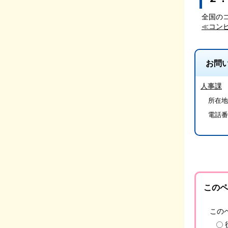
全国の
≪コン
お問
人事課
所在地/
電話番
このペ
この