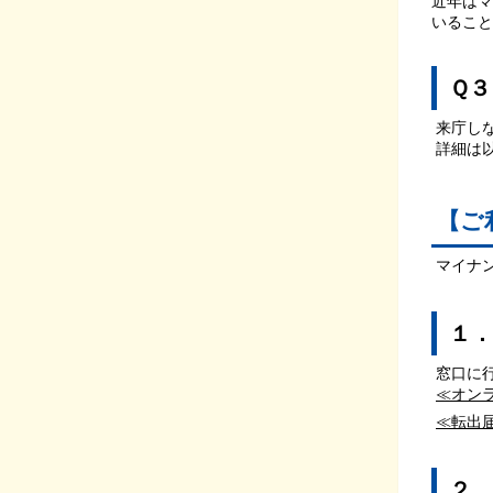
近年はマ
いるこ
Ｑ３
来庁し
詳細は
【ご
マイナ
１．
窓口に
≪オン
≪転出
２．