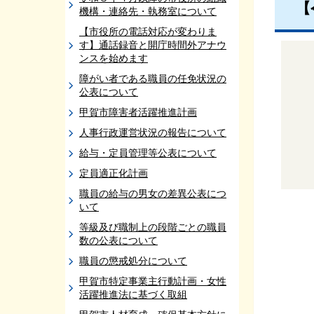
【
機構・連絡先・執務室について
【市役所の電話対応が変わりま
す】通話録音と開庁時間外アナウ
ンスを始めます
障がい者である職員の任免状況の
公表について
甲賀市障害者活躍推進計画
人事行政運営状況の報告について
給与・定員管理等公表について
定員適正化計画
職員の給与の男女の差異公表につ
いて
等級及び職制上の段階ごとの職員
数の公表について
職員の懲戒処分について
甲賀市特定事業主行動計画・女性
活躍推進法に基づく取組