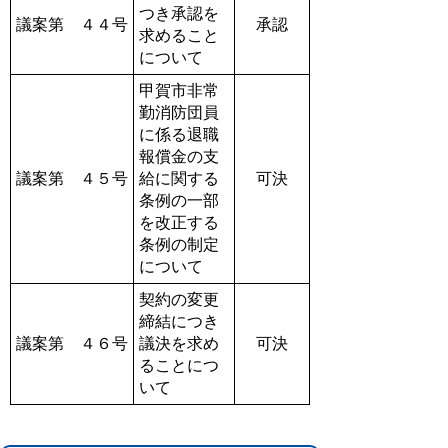
つき承認を
議案第 ４４号
承認
求めること
について
甲賀市非常
勤消防団員
に係る退職
報償金の支
議案第 ４５号
給に関する
可決
条例の一部
を改正する
条例の制定
について
契約の変更
締結につき
議案第 ４６号
議決を求め
可決
ることにつ
いて