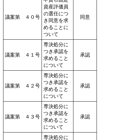
資産評価員
の選任につ
議案第 ４０号
同意
き同意を求
めることに
ついて
専決処分に
つき承認を
議案第 ４１号
承認
求めること
について
専決処分に
つき承認を
議案第 ４２号
承認
求めること
について
専決処分に
つき承認を
議案第 ４３号
承認
求めること
について
専決処分に