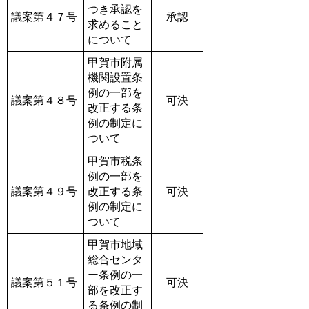
つき承認を
議案第４７号
承認
求めること
について
甲賀市附属
機関設置条
例の一部を
議案第４８号
可決
改正する条
例の制定に
ついて
甲賀市税条
例の一部を
議案第４９号
改正する条
可決
例の制定に
ついて
甲賀市地域
総合センタ
ー条例の一
議案第５１号
可決
部を改正す
る条例の制