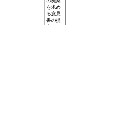
の廃案
を求め
る意見
書の提
出につ
いて
高浜原
発３号
機・４
号機の
再稼働
意見書案第１２号
中止を
否決
求める
意見書
の提出
につい
て
住民の
安全を
脅かす