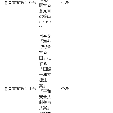
意見書案第１０号
可決
関する
意見書
の提出
につい
て
日本を
「海外
で戦争
する
国」に
する
「国際
平和支
援法
案」、
意見書案第１１号
否決
「平和
安全法
制整備
法案」