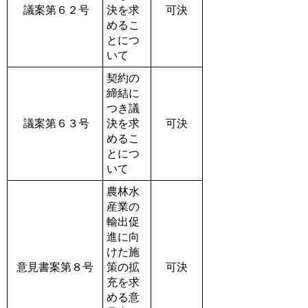
議案第６２号
決を求
可決
めるこ
とにつ
いて
契約の
締結に
つき議
議案第６３号
決を求
可決
めるこ
とにつ
いて
農林水
産業の
輸出促
進に向
けた施
意見書案第８号
策の拡
可決
充を求
める意