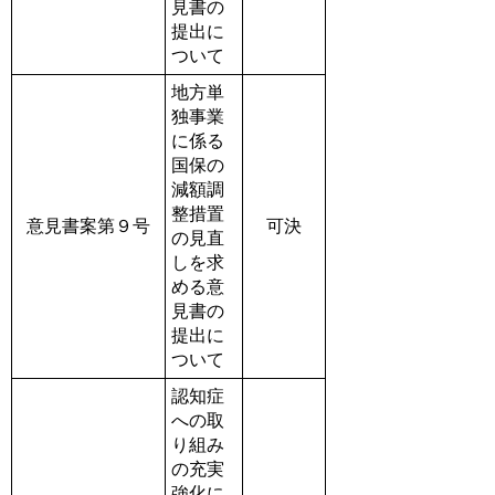
見書の
提出に
ついて
地方単
独事業
に係る
国保の
減額調
整措置
意見書案第９号
可決
の見直
しを求
める意
見書の
提出に
ついて
認知症
への取
り組み
の充実
強化に