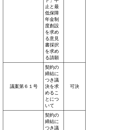
ド」中
止と最
低保障
年金制
度創設
を求め
る意見
書採択
を求め
る請願
契約の
締結に
つき議
議案第６１号
決を求
可決
めるこ
とにつ
いて
契約の
締結に
つき議