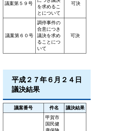
につき議決
議案第５９号
可決
を求めるこ
とについて
調停事件の
合意につき
議案第６０号
議決を求め
可決
ることにつ
いて
平成２７年６月２４日
議決結果
議案番号
件名
議決結果
甲賀市
国民健
康保険