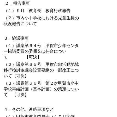
２．報告事項
（１）９月 教育長 教育行政報告
（２）市内小中学校における児童生徒の
状況報告について
３．協議事項
（１）議案第６４号 甲賀市少年センタ
ー協議委員の委嘱又は任命につい
て 【可決】
（２）議案第６５号 甲賀市部活動地域
移行検討協議会設置要綱の一部改正につ
いて【可決】
（３）議案第６６号 第２次甲賀市小中
学校再編計画（基本計画）の策定につい
て 【可決】
４．その他、連絡事項など
（１）甲賀市教育委員会（１０月定例