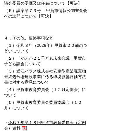
議会委員の委嘱又は任命について
【可決】
（５）議案第７３号 甲賀市情報公開審査会
への諮問について
【可決】
４．その他、連絡事項など
（１）令和８年（2026年）甲賀市２０歳のつ
どいについて
（２）「かふか２１子ども未来会議」甲賀市
子ども議会について
（３）近江バラス株式会社安定型産業廃棄物
最終処分場建設事業に係る環境影響評価方法
書に対する意見について
（４）
甲賀市教育委員会（１２月定例会）に
ついて
（５）甲賀市教育委員会委員協議会（１２
月）について
・
令和７年第１８回甲賀市教育委員会（定例
会）資料