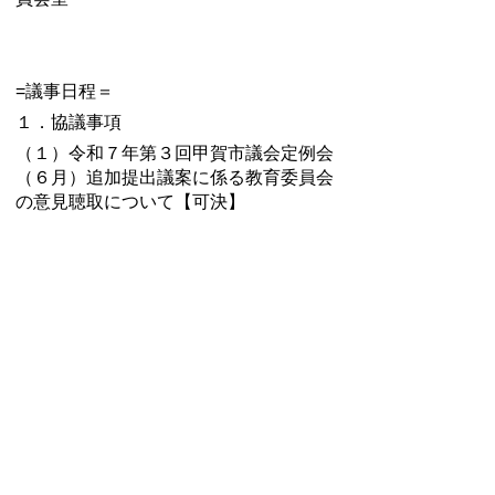
=議事日程＝
１．協議事項
（１）令和７年第３回甲賀市議会定例会
（６月）追加提出議案に係る教育委員会
の意見聴取について【可決】
・
令和７年第9回甲賀市教育委員会（臨
時会）資料
・
令和７年第9回甲賀市教育委員会（臨
時会）会議録
令和７年第８回教育委
員会定例会