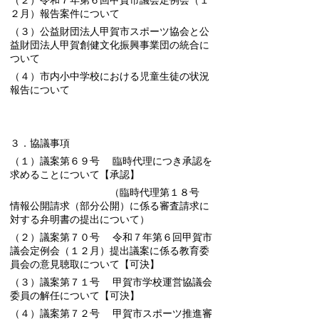
（２）令和７年第６回甲賀市議会定例会（１
２月）報告案件について
（３）公益財団法人甲賀市スポーツ協会と公
益財団法人甲賀創健文化振興事業団の統合に
ついて
（４）市内小中学校における児童生徒の状況
報告について
３．協議事項
（１）議案第６９号 臨時代理につき承認を
求めることについて
【承認】
（臨時代理第１８号
情報公開請求（部分公開）に係る審査請求に
対する弁明書の提出について）
（２）議案第７０号 令和７年第６回甲賀市
議会定例会（１２月）提出議案に係る教育委
員会の意見聴取について
【可決】
（３）議案第７１号 甲賀市学校運営協議会
委員の解任について
【可決】
（４）議案第７２号 甲賀市スポーツ推進審