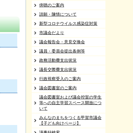
傍聴のご案内
請願・陳情について
新型コロナウイルス感染症対策
市議会だより
議会報告会・意見交換会
議員・委員会提出条例等
政務活動費支出状況
議長交際費支出状況
行政視察受入のご案内
議会図書室のご案内
議会図書室および議会控室の学生
等への自主学習スペース開放につ
いて
みんなのまちをつくる甲賀市議会
【子ども向けページ】
議事録検索