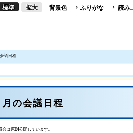
標準
拡大
背景色
ふりがな
読み
の会議日程
)６月の会議日程
員会は原則公開しています。