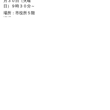
月３０日（火曜
日）９時３０分～
場所：市役所５階
議場
内容：各委員長報
告、質疑、討論、
採決
お問い合わせ先
議会事務局
所在地/〒 528-8502甲賀市水口町水口6053番地
電話番号/
0748-69-2258
FAX/0748-63-4373