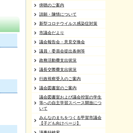
傍聴のご案内
請願・陳情について
新型コロナウイルス感染症対策
市議会だより
議会報告会・意見交換会
議員・委員会提出条例等
政務活動費支出状況
議長交際費支出状況
行政視察受入のご案内
議会図書室のご案内
議会図書室および議会控室の学生
等への自主学習スペース開放につ
いて
みんなのまちをつくる甲賀市議会
【子ども向けページ】
議事録検索