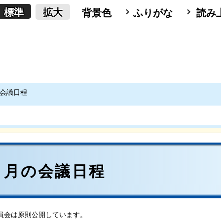
標準
拡大
背景色
ふりがな
読み
の会議日程
)６月の会議日程
員会は原則公開しています。