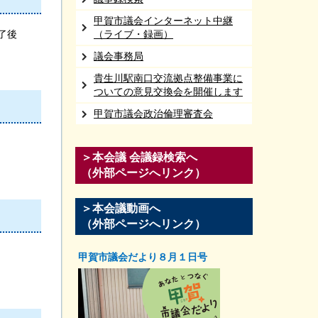
甲賀市議会インターネット中継
了後
（ライブ・録画）
議会事務局
貴生川駅南口交流拠点整備事業に
ついての意見交換会を開催します
甲賀市議会政治倫理審査会
＞本会議 会議録検索へ
（外部ページへリンク）
＞本会議動画へ
（外部ページへリンク）
甲賀市議会だより８月１日号