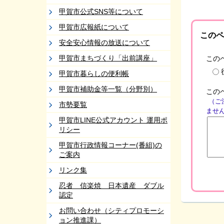
甲賀市公式SNS等について
甲賀市広報紙について
このペ
安全安心情報の放送について
甲賀市まちづくり「出前講座」
この
甲賀市暮らしの便利帳
甲賀市補助金等一覧（分野別）
この
（ご
市勢要覧
ませ
甲賀市LINE公式アカウント 運用ポ
リシー
甲賀市行政情報コーナー(番組)の
ご案内
リンク集
忍者 信楽焼 日本遺産 ダブル
認定
お問い合わせ（シティプロモーシ
ョン推進課）