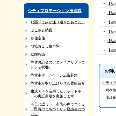
【結
シティプロモーション推進課
【結
映画『うみが通り過ぎたあとに』
【結
ふるさと納税
【結
移住定住
【結
地域おこし協力隊
【結
結婚相談
甲賀流忍者のアニメ『クリプトニ
ンジャ咲耶』
お問
甲賀市ホームページ広告募集
シティ
甲賀市が取り上げられる番組紹介
所在地
生成ＡＩを活用したチャットボッ
トの実証実験を実施します
電話番
市長と語ろう！市民の声でつくる
「甲賀のまちづくり」座談会につ
いて