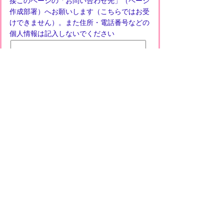
接このページの「お問い合わせ先」（ページ
作成部署）へお願いします（こちらではお受
けできません）。また住所・電話番号などの
個人情報は記入しないでください
プライバシーポリシー
免責事項・著作権
リンクについて
このサイトの使い方
このサイトの考え方
甲賀市役所
〒528-8502
甲賀市水口町水口6053番地
TEL
0748-65-0650
FAX 0748-63-4086