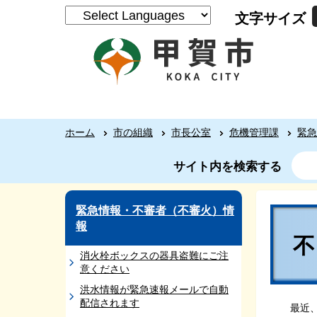
文字サイズ
ホーム
市の組織
市長公室
危機管理課
緊急
サイト内を検索する
緊急情報・不審者（不審火）情
報
消火栓ボックスの器具盗難にご注
意ください
洪水情報が緊急速報メールで自動
配信されます
最近、