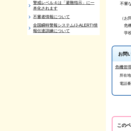
警戒レベル４は「避難指示」に一
不審な
本化されます
不審者情報について
（お問
全国瞬時警報システム(J-ALERT)情
危機管理課
報伝達訓練について
学校教育課
お問
危機管
所在地
電話番
このペ