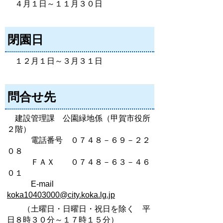
４月１日～１１月３０日
閉園日
１２月１日～３月３１日
問合せ先
建設管理課 公園緑地係（甲賀市役所
２階）
電話番号 ０７４８－６９－２２
０８
ＦＡＸ ０７４８－６３－４６
０１
E-mail
koka10403000@city.koka.lg.jp
（土曜日・日曜日・祝日を除く 平
日８時３０分～１７時１５分）