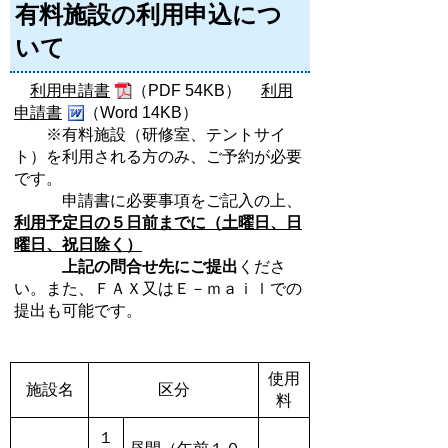
有料施設の利用申込につ
いて
利用申請書
（PDF 54KB）
利用
申請書
（Word 14KB）
※有料施設（研修室、テントサイ
ト）を利用される方のみ、ご予約が必要
です。
申請書に必要事項をご記入の上、
利用予定日の５日前までに（土曜日、日
曜日、祝日除く）
上記の問合せ先にご提出
く
ださ
い。また、ＦＡＸ又はＥ－ｍａｉｌでの
提出も可能です。
使用
施設名
区分
料
１