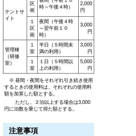
昼間（午前１０
区
2,000
時～午後４時）
画
円
テントサ
イト
１
夜間（午後４時
3,000
区
～翌午前１０
円
画
時）
１
半日（５時間未
3,000
管理棟
室
満の利用）
円
（研修
１
１日（５時間以
5,000
室）
室
上の利用）
円
※ 昼間・夜間をそれぞれ引き続き使用
するときの使用料は、それぞれの使用料
額を加算した額とする。
ただし、２泊以上する場合は3,000
円に泊数を乗じて得た額とする。
注意事項