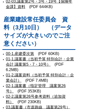
02-03.議案第2号・3号・19号【保険年
金課】資料
(PDF 644KB)
産業建設常任委員会 資
料（3月10日） （データ
サイズが大きいのでご注
意ください）
00-1.産建委次第
(PDF 60KB)
01-1.議案書（当初予算 特別会計・企業
会計 議案第5・7・10号）
(PDF
6.2MB)
01-2.議案資料（当初予算 特別会計・企
業会計）
(PDF 7.4MB)
02-1.議案書（指定管理 議案第26
号）
(PDF 353KB)
02-2.議案第26号参考資料（追加資
料）
(PDF 230KB)
03.議案書（市道路線 議案第29号）