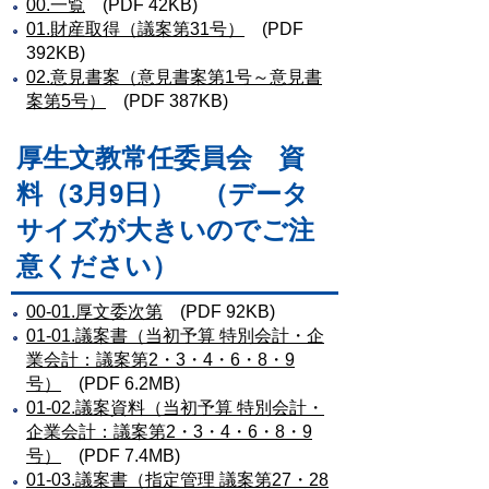
00.一覧
(PDF 42KB)
01.財産取得（議案第31号）
(PDF
392KB)
02.意見書案（意見書案第1号～意見書
案第5号）
(PDF 387KB)
厚生文教常任委員会 資
料（3月9日） （データ
サイズが大きいのでご注
意ください）
00-01.厚文委次第
(PDF 92KB)
01-01.議案書（当初予算 特別会計・企
業会計：議案第2・3・4・6・8・9
号）
(PDF 6.2MB)
01-02.議案資料（当初予算 特別会計・
企業会計：議案第2・3・4・6・8・9
号）
(PDF 7.4MB)
01-03.議案書（指定管理 議案第27・28