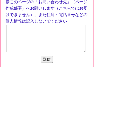
接このページの「お問い合わせ先」（ページ
作成部署）へお願いします（こちらではお受
けできません）。また住所・電話番号などの
個人情報は記入しないでください
プライバシーポリシー
免責事項・著作権
リンクについて
このサイトの使い方
このサイトの考え方
甲賀市役所
〒528-8502
甲賀市水口町水口6053番地
TEL
0748-65-0650