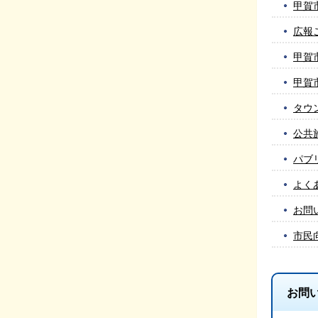
甲賀
広報
甲賀
甲賀
タウ
公共
パブ
よく
お問
市民
お問