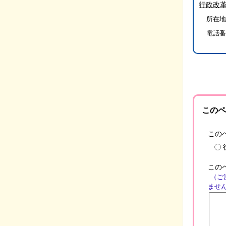
行政改
所在地/
電話番
このペ
この
この
（ご
ませ