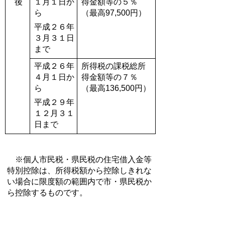
後
１月１日か
得金額等の５％
ら
（最高97,500円）
平成２６年
３月３１日
まで
平成２６年
所得税の課税総所
４月１日か
得金額等の７％
ら
（最高
136,500
円）
平成２９年
１２月３１
日まで
※個人市民税・県民税の住宅借入金等
特別控除は、所得税額から控除しきれな
い場合に限度額の範囲内で市・県民税か
ら控除するものです。