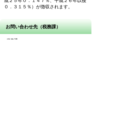
成２５年０．１４７％、平成２６年以後
０．３１５％）が徴収されます。
お問い合わせ先（税務課）
税務課
所在地/〒 528-8502甲賀市水口町水口6053番地
電話番号/市民税係 0748-69-2128
FAX/0748-63-4574
（市県民税、法人市民税、国民健康
保険税、軽自動車税、入湯税、鉱産税等）
資産税係 0748-69-2129
FAX/0748-63-4574
（固定資産税）
収納推進係
0748-69-2130
FAX/0748-63-4574
(口座振替、収納確認、還付、市税の
納税相談、滞納事務等）