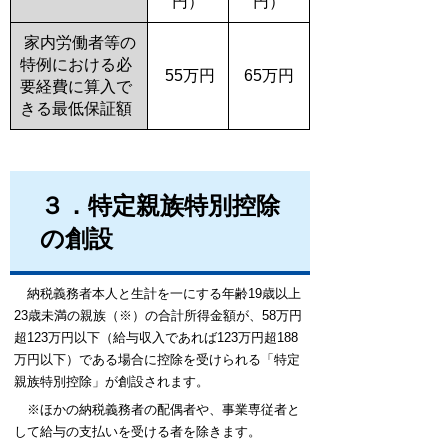
円）
円）
家内労働者等の
特例における必
55万円
65万円
要経費に算入で
きる最低保証額
３．特定親族特別控除
の創設
納税義務者本人と生計を一にする年齢19歳以上
23歳未満の親族（※）の合計所得金額が、58万円
超123万円以下（給与収入であれば123万円超188
万円以下）である場合に控除を受けられる「特定
親族特別控除」が創設されます。
※ほかの納税義務者の配偶者や、事業専従者と
して給与の支払いを受ける者を除きます。