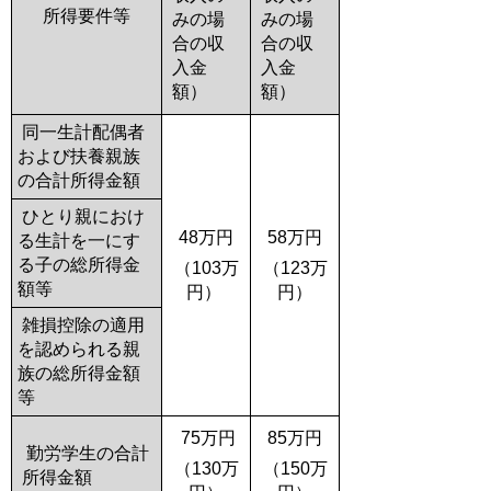
所得要件等
みの場
みの場
合の収
合の収
入金
入金
額）
額）
同一生計配偶者
および扶養親族
の合計所得金額
ひとり親におけ
48万円
58万円
る生計を一にす
る子の総所得金
（103万
（123万
額等
円）
円）
雑損控除の適用
を認められる親
族の総所得金額
等
75万円
85万円
勤労学生の合計
（130万
（150万
所得金額