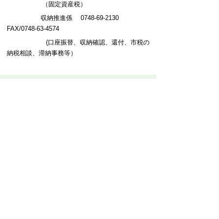
（固定資産税）
収納推進係
0748-69-2130
FAX/0748-63-4574
(口座振替、収納確認、還付、市税の
納税相談、滞納事務等）
プライバシーポリシー
免責事項・著作権
リンクについて
このサイトの使い方
このサイトの考え方
甲賀市役所
〒528-8502
甲賀市水口町水口6053番地
TEL
0748-65-0650
FAX 0748-63-4086
市役所などの一般的な業務時間は9時～16時
45分です。（土・日曜日、祝日および12月
29日～1月3日は休みです）