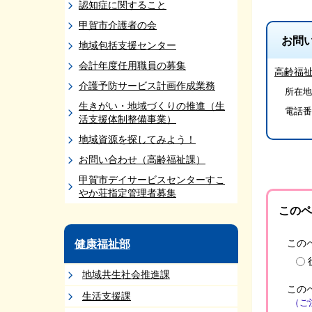
認知症に関すること
甲賀市介護者の会
お問
地域包括支援センター
会計年度任用職員の募集
高齢福
介護予防サービス計画作成業務
所在地/
生きがい・地域づくりの推進（生
電話番
活支援体制整備事業）
地域資源を探してみよう！
お問い合わせ（高齢福祉課）
甲賀市デイサービスセンターすこ
やか荘指定管理者募集
このペ
この
健康福祉部
地域共生社会推進課
この
生活支援課
（ご