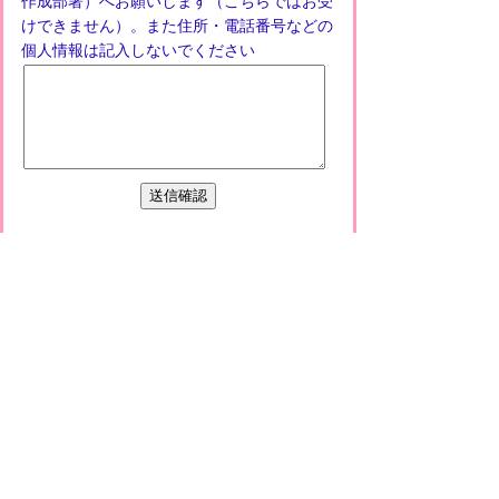
作成部署）へお願いします（こちらではお受
けできません）。また住所・電話番号などの
個人情報は記入しないでください
プライバシーポリシー
免責事項・著作権
リンクについて
このサイトの使い方
このサイトの考え方
甲賀市役所
〒528-8502
甲賀市水口町水口6053番地
TEL
0748-65-0650
FAX 0748-63-4086