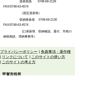
資産税係 0748-69-2129
FAX/0748-63-4574
（固定資産税）
収納推進係
0748-69-2130
FAX/0748-63-4574
(口座振替、収納確認、還付、市税の
納税相談、滞納事務等）
プライバシーポリシー
免責事項・著作権
リンクについて
このサイトの使い方
このサイトの考え方
甲賀市役所
〒528-8502
甲賀市水口町水口6053番地
TEL
0748-65-0650
FAX 0748-63-4086
市役所などの一般的な業務時間は9時～16時