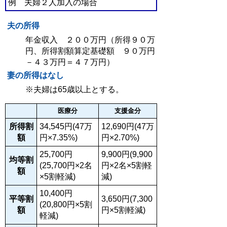
例 夫婦２人加入の場合
夫の所得
年金収入 ２００万円（所得９０万
円、所得割額算定基礎額 ９０万円
－４３万円＝４７万円）
妻の所得はなし
※夫婦は65歳以上とする。
医療分
支援金分
所得割
34,545円(47万
12,690円(47万
額
円×7.35%)
円×2.70%)
25,700円
9,900円(9,900
均等割
(25,700円×2名
円×2名×5割軽
額
×5割軽減)
減)
10,400円
平等割
3,650円(7,300
(20,800円×5割
額
円×5割軽減)
軽減)