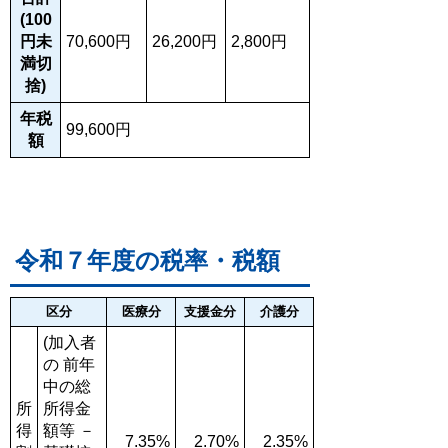
(100
円未
70,600円
26,200円
2,800円
満切
捨)
年税
99,600円
額
令和７年度の税率・税額
区分
医療分
支援金分
介護分
(加入者
の 前年
中の総
所
所得金
得
額等 －
7.35%
2.70%
2.35%