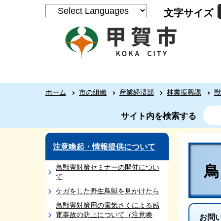
文字サイズ
ホーム
市の組織
産業経済部
林業振興課
獣
サイト内を検索する
注意喚起・情報提供について
鳥獣害対策セミナーの開催につい
て
ケガをした野生鳥獣を見かけたら
鳥獣害対策用の電気さくによる感
電事故の防止について（注意喚
お問