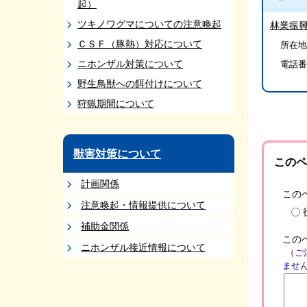
起）
ツキノワグマについての注意喚起
林業振
ＣＳＦ（豚熱）対応について
所在地/
ニホンザル対策について
電話番
野生鳥獣への餌付けについて
狩猟期間について
獣害対策について
このペ
計画関係
この
注意喚起・情報提供について
補助金関係
この
ニホンザル接近情報について
（ご
ませ