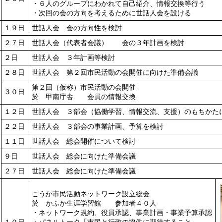
・６人のグループにわかれて自己紹介、情報交換等行う
・次回の会の方向を考えるために世話人会を設ける
１９日
世話人会 会の方向性を検討
２７日
世話人会（代表者会議） 会の３年計画を検討
２日
世話人会 ３年計画等検討
２８日
世話人会 第２回市民活動の会開催に向けた準備会議
第２回（仮称）市民活動の会開催
３０日
於 甲南庁舎 会員の情報交換
１２日
世話人会 ３部会（協働学習、情報交流、支援）のもちかた
２２日
世話人会 ３部会の事業計画、予算を検討
１１日
世話人会 総会開催について検討
９日
世話人会 総会に向けた準備会議
２７日
世話人会 総会に向けた準備会議
こうか市民活動ネットワーク設立総会
於 かふか生涯学習館 参加者４０人
・ネットワーク規約、役員承認、事業計画・事業予算承認
１０日
・パネルトーク「市民と行政の協働に期待すること」