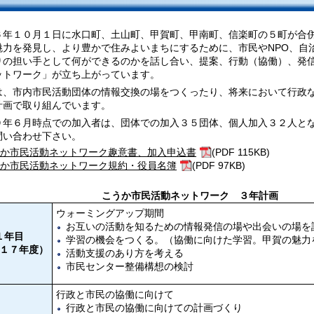
６年１０月１日に水口町、土山町、甲賀町、甲南町、信楽町の５町が合
魅力を発見し、より豊かで住みよいまちにするために、市民やNPO、自
りの担い手として何ができるのかを話し合い、提案、行動（協働）、発
ットワーク」が立ち上がっています。
は、市内市民活動団体の情報交換の場をつくったり、将来において行政
計画で取り組んでいます。
９年６月時点での加入者は、団体での加入３５団体、個人加入３２人と
問い合わせ下さい。
うか市民活動ネットワーク趣意書、加入申込書
(PDF 115KB)
うか市民活動ネットワーク規約・役員名簿
(PDF 97KB)
こうか市民活動ネットワーク ３年計画
ウォーミングアップ期間
お互いの活動を知るための情報発信の場や出会いの場を
１年目
学習の機会をつくる。（協働に向けた学習。甲賀の魅力
１７年度）
活動支援のあり方を考える
市民センター整備構想の検討
行政と市民の協働に向けて
行政と市民の協働に向けての計画づくり