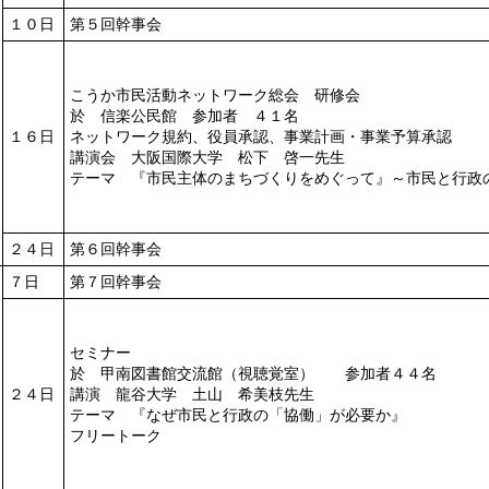
１０日
第５回幹事会
こうか市民活動ネットワーク総会 研修会
於 信楽公民館 参加者 ４１名
１６日
ネットワーク規約、役員承認、事業計画・事業予算承認
講演会 大阪国際大学 松下 啓一先生
テーマ 『市民主体のまちづくりをめぐって』～市民と行政
２４日
第６回幹事会
７日
第７回幹事会
セミナー
於 甲南図書館交流館（視聴覚室） 参加者４４名
２４日
講演 龍谷大学 土山 希美枝先生
テーマ 『なぜ市民と行政の「協働」が必要か』
フリートーク