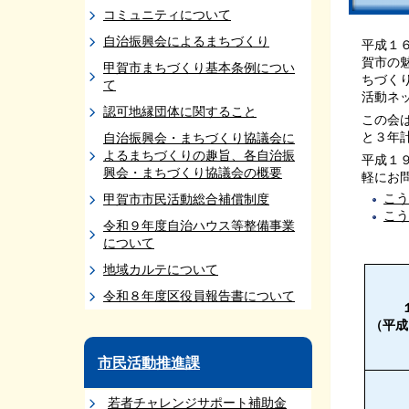
コミュニティについて
自治振興会によるまちづくり
平成１
賀市の
甲賀市まちづくり基本条例につい
ちづく
て
活動ネ
認可地縁団体に関すること
この会
と３年
自治振興会・まちづくり協議会に
よるまちづくりの趣旨、各自治振
平成１
興会・まちづくり協議会の概要
軽にお
こ
甲賀市市民活動総合補償制度
こ
令和９年度自治ハウス等整備事業
について
地域カルテについて
令和８年度区役員報告書について
（平成
市民活動推進課
若者チャレンジサポート補助金