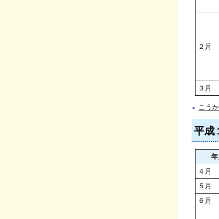
２月
３月
こうか
平成
年
４月
５月
６月