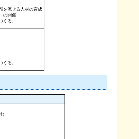
報を流せる人材の育成
）の開催
つくる。
つくる。
封）