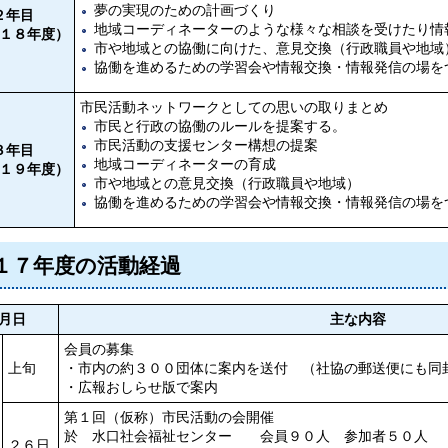
夢の実現のための計画づくり
２年目
地域コーディネーターのような様々な相談を受けたり情
１８年度）
市や地域との協働に向けた、意見交換（行政職員や地域
協働を進めるための学習会や情報交換・情報発信の場を
市民活動ネットワークとしての思いの取りまとめ
市民と行政の協働のルールを提案する。
市民活動の支援センター構想の提案
３年目
地域コーディネーターの育成
１９年度）
市や地域との意見交換（行政職員や地域）
協働を進めるための学習会や情報交換・情報発信の場を
１７年度の活動経過
月日
主な内容
会員の募集
上旬
・市内の約３００団体に案内を送付 （社協の郵送便にも同
・広報おしらせ版で案内
第１回（仮称）市民活動の会開催
於 水口社会福祉センター 会員９０人 参加者５０人
２６日