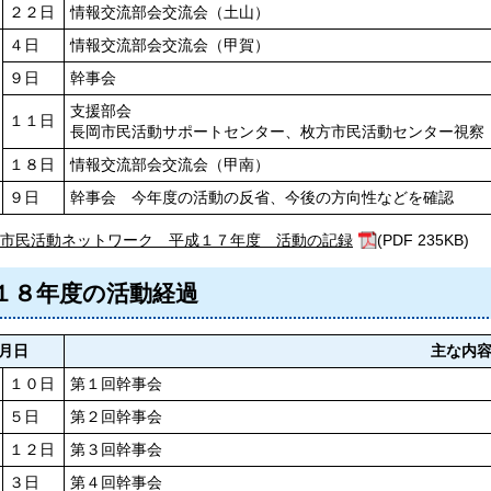
２２日
情報交流部会交流会（土山）
４日
情報交流部会交流会（甲賀）
９日
幹事会
支援部会
１１日
長岡市民活動サポートセンター、枚方市民活動センター視察
１８日
情報交流部会交流会（甲南）
９日
幹事会 今年度の活動の反省、今後の方向性などを確認
市民活動ネットワーク 平成１７年度 活動の記録
(PDF 235KB)
１８年度の活動経過
月日
主な内
１０日
第１回幹事会
５日
第２回幹事会
１２日
第３回幹事会
３日
第４回幹事会