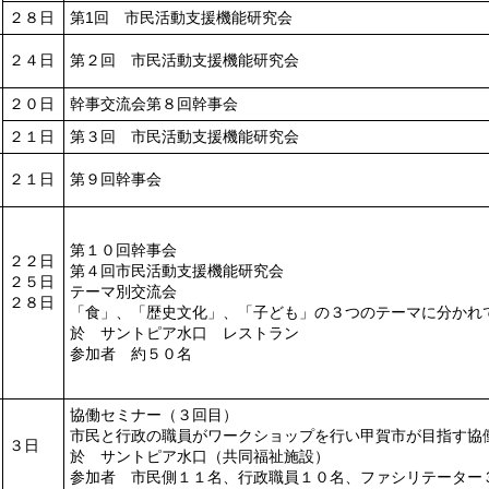
２８日
第1回 市民活動支援機能研究会
２４日
第２回 市民活動支援機能研究会
２０日
幹事交流会第８回幹事会
２１日
第３回 市民活動支援機能研究会
２１日
第９回幹事会
第１０回幹事会
２２日
第４回市民活動支援機能研究会
２５日
テーマ別交流会
２８日
「食」、「歴史文化」、「子ども」の３つのテーマに分かれ
於 サントピア水口 レストラン
参加者 約５０名
協働セミナー（３回目）
市民と行政の職員がワークショップを行い甲賀市が目指す協
３日
於 サントピア水口（共同福祉施設）
参加者 市民側１１名、行政職員１０名、ファシリテーター