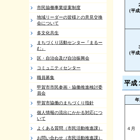
市民協働事業提案制度
（平成
地域リーダーの皆様との意見交換
会について
多文化共生
まちづくり活動センター『まるー
む』
（平成
区・自治会及び自治振興会
コミュニティセンター
職員募集
平成
甲賀市市民参画・協働推進検討委
員会
年
甲賀市協働のまちづくり指針
個人情報の流出にかかる対応につ
いて
よくある質問（市民活動推進課）
４月
お問い合わせ（市民活動推進課）