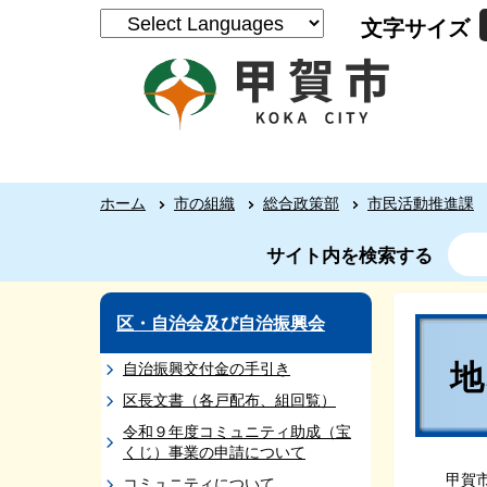
文字サイズ
ホーム
市の組織
総合政策部
市民活動推進課
サイト内を検索する
区・自治会及び自治振興会
自治振興交付金の手引き
区長文書（各戸配布、組回覧）
令和９年度コミュニティ助成（宝
くじ）事業の申請について
甲賀市
コミュニティについて