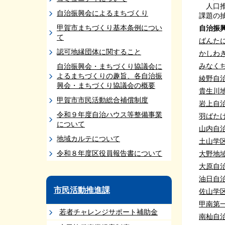
人口推
自治振興会によるまちづくり
課題の
甲賀市まちづくり基本条例につい
自治振
て
ばんた
認可地縁団体に関すること
かしわ
みなく
自治振興会・まちづくり協議会に
よるまちづくりの趣旨、各自治振
綾野自
興会・まちづくり協議会の概要
貴生川
甲賀市市民活動総合補償制度
岩上自
令和９年度自治ハウス等整備事業
羽ばた
について
山内自
地域カルテについて
土山学
令和８年度区役員報告書について
大野地
大原自
油日自
市民活動推進課
佐山学
甲南第
若者チャレンジサポート補助金
南杣自