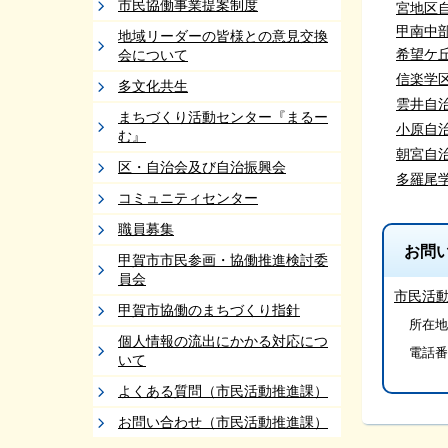
市民協働事業提案制度
宮地区
甲南中
地域リーダーの皆様との意見交換
希望ケ
会について
信楽学
多文化共生
雲井自
まちづくり活動センター『まるー
小原自
む』
朝宮自
区・自治会及び自治振興会
多羅尾
コミュニティセンター
職員募集
お問
甲賀市市民参画・協働推進検討委
員会
市民活
甲賀市協働のまちづくり指針
所在地/
個人情報の流出にかかる対応につ
電話番
いて
よくある質問（市民活動推進課）
お問い合わせ（市民活動推進課）