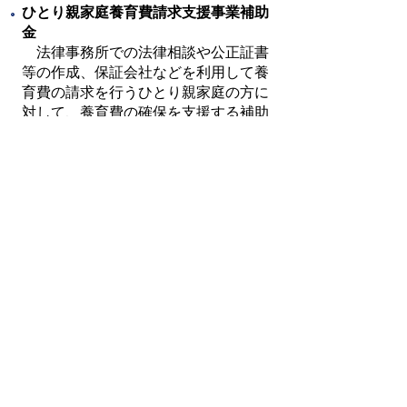
ひとり親家庭養育費請求支援事業補助
金
法律事務所での法律相談や公正証書
等の作成、保証会社などを利用して養
育費の請求を行うひとり親家庭の方に
対して、養育費の確保を支援する補助
金制度を設けています。
詳しくはこちら
他にもひとり親の家庭を支
援する制度があります
甲賀流！こうか子育て応援サイト「こ
こまあちねっと」～ひとり親の家庭を
支援します～
子育て支援課で相談
受付時間 ９時～１６時４５分（土
日祝日を除く）