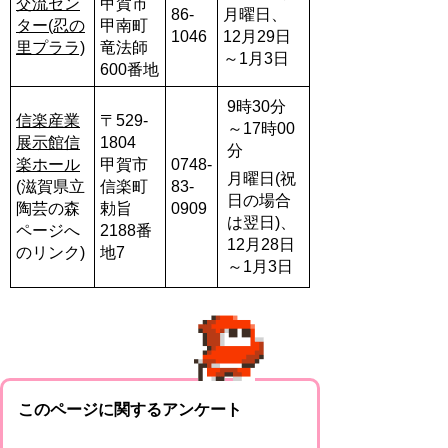
交流セン
甲賀市
86-
月曜日、
ター(忍の
甲南町
1046
12月29日
里プララ)
竜法師
～1月3日
600番地
9時30分
信楽産業
〒529-
～17時00
展示館信
1804
分
楽ホール
甲賀市
0748-
月曜日(祝
(滋賀県立
信楽町
83-
日の場合
陶芸の森
勅旨
0909
は翌日)、
ページへ
2188番
12月28日
のリンク)
地7
～1月3日
このページに関するアンケート