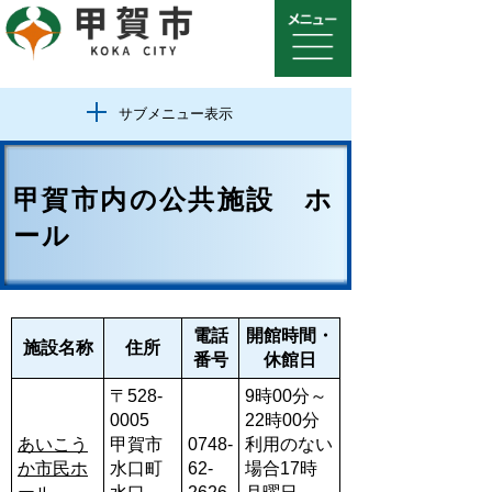
サブメニュー表示
甲賀市内の公共施設 ホ
ール
電話
開館時間・
施設名称
住所
番号
休館日
〒528-
9時00分～
0005
22時00分
あいこう
甲賀市
0748-
利用のない
か市民ホ
水口町
62-
場合17時