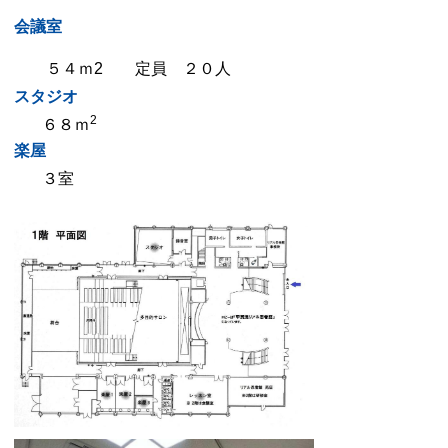
会議室
５４ｍ
2
定員 ２０人
スタジオ
2
６８ｍ
楽屋
３室