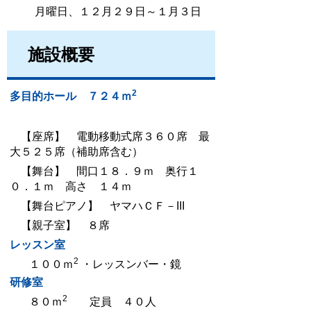
月曜日、１２月２９日～１月３日
施設概要
2
多目的ホール ７２４ｍ
【座席】 電動移動式席３６０席 最
大５２５席（補助席含む）
【舞台】 間口１８．９ｍ 奥行１
０．１ｍ 高さ １４ｍ
【舞台ピアノ】 ヤマハＣＦ－III
【親子室】 ８席
レッスン室
2
１００ｍ
・レッスンバー・鏡
研修室
2
８０ｍ
定員 ４０人