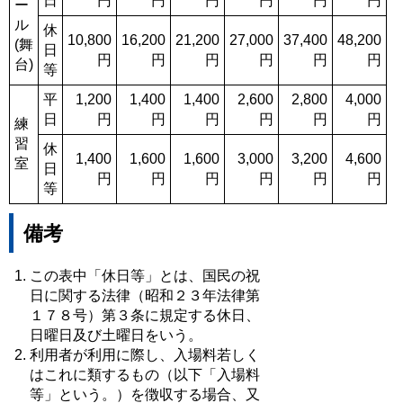
日
円
円
円
円
円
円
ー
ル
休
10,800
16,200
21,200
27,000
37,400
48,200
(舞
日
円
円
円
円
円
円
台)
等
平
1,200
1,400
1,400
2,600
2,800
4,000
日
円
円
円
円
円
円
練
習
休
1,400
1,600
1,600
3,000
3,200
4,600
室
日
円
円
円
円
円
円
等
備考
この表中「休日等」とは、国民の祝
日に関する法律（昭和２３年法律第
１７８号）第３条に規定する休日、
日曜日及び土曜日をいう。
利用者が利用に際し、入場料若しく
はこれに類するもの（以下「入場料
等」という。）を徴収する場合、又