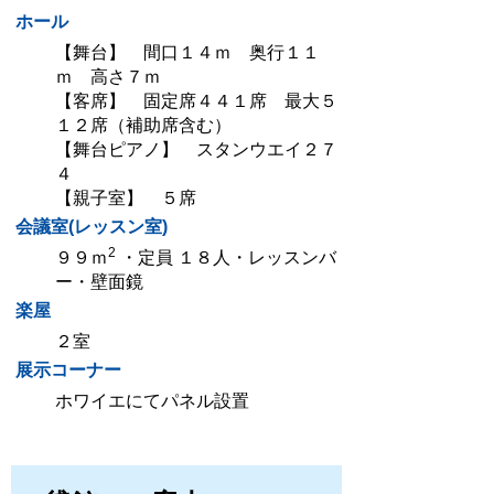
ホール
【舞台】 間口１４ｍ 奥行１１
ｍ 高さ７ｍ
【客席】 固定席４４１席 最大５
１２席（補助席含む）
【舞台ピアノ】 スタンウエイ２７
４
【親子室】 ５席
会議室(レッスン室)
2
９９ｍ
・定員 １８人・レッスンバ
ー・壁面鏡
楽屋
２室
展示コーナー
ホワイエにてパネル設置