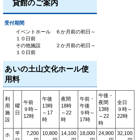
貸館のご案内
受付期間
イベントホール ６か月前の初日～
１０日前
その他施設 ２か月前の初日～
１０日前
あいの土山文化ホール使
用料
午後・
利
午後
夜間
午前・
午前
夜間
全日
用
曜
13時
18時
午後
９時～
13時
９時～
施
日
～17
～22
９時～
12時
～22
22時
設
時
時
17時
時
平
7,200
10,800
14,100
18,000
24,900
32,100
ホ