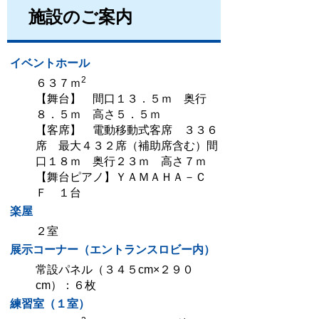
施設のご案内
イベントホール
2
６３７ｍ
【舞台】 間口１３．５ｍ 奥行
８．５ｍ 高さ５．５ｍ
【客席】 電動移動式客席 ３３６
席 最大４３２席（補助席含む）間
口１８ｍ 奥行２３ｍ 高さ７ｍ
【舞台ピアノ】ＹＡＭＡＨＡ－Ｃ
Ｆ １台
楽屋
２室
展示コーナー（エントランスロビー内）
常設パネル（３４５cm×２９０
cm）：６枚
練習室（１室）