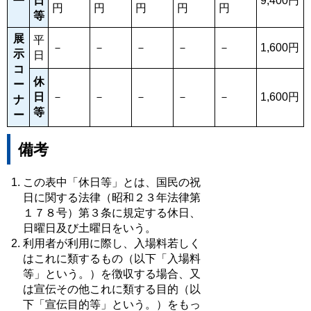
日
9,400円
円
円
円
円
円
等
展
平
－
－
－
－
－
1,600円
示
日
コ
休
ー
日
－
－
－
－
－
1,600円
ナ
等
ー
備考
この表中「休日等」とは、国民の祝
日に関する法律（昭和２３年法律第
１７８号）第３条に規定する休日、
日曜日及び土曜日をいう。
利用者が利用に際し、入場料若しく
はこれに類するもの（以下「入場料
等」という。）を徴収する場合、又
は宣伝その他これに類する目的（以
下「宣伝目的等」という。）をもっ