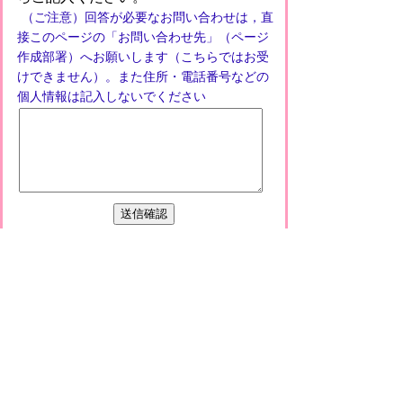
（ご注意）回答が必要なお問い合わせは，直
接このページの「お問い合わせ先」（ページ
作成部署）へお願いします（こちらではお受
けできません）。また住所・電話番号などの
個人情報は記入しないでください
プライバシーポリシー
免責事項・著作権
リンクについて
このサイトの使い方
このサイトの考え方
甲賀市役所
〒528-8502
甲賀市水口町水口6053番地