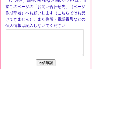
（ご注意）回答が必要なお問い合わせは，直
接このページの「お問い合わせ先」（ページ
作成部署）へお願いします（こちらではお受
けできません）。また住所・電話番号などの
個人情報は記入しないでください
プライバシーポリシー
免責事項・著作権
リンクについて
このサイトの使い方
このサイトの考え方
甲賀市役所
〒528-8502
甲賀市水口町水口6053番地
TEL
0748-65-0650