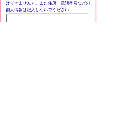
けできません）。また住所・電話番号などの
個人情報は記入しないでください
プライバシーポリシー
免責事項・著作権
リンクについて
このサイトの使い方
このサイトの考え方
甲賀市役所
〒528-8502
甲賀市水口町水口6053番地
TEL
0748-65-0650
FAX 0748-63-4086
市役所などの一般的な業務時間は9時～16時