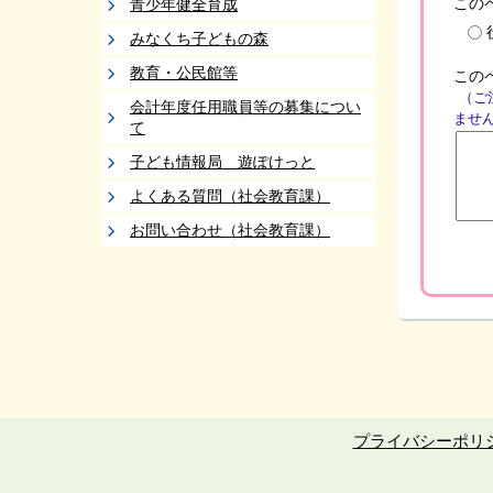
この
青少年健全育成
みなくち子どもの森
教育・公民館等
この
（ご
会計年度任用職員等の募集につい
ませ
て
子ども情報局 遊ぽけっと
よくある質問（社会教育課）
お問い合わせ（社会教育課）
プライバシーポリ